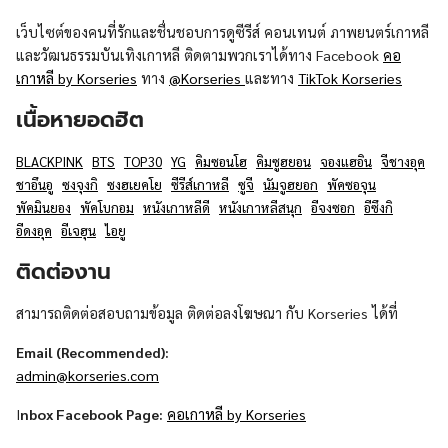
เว็บไซต์ของคนที่รักและชื่นชอบการดูซีรีส์ คอนเทนต์ ภาพยนตร์เกาหลี
และวัฒนธรรมบันเทิงเกาหลี ติดตามพวกเราได้ทาง Facebook
คอ
เกาหลี by Korseries
ทาง
@Korseries
และทาง
TikTok Korseries
เนื้อหายอดฮิต
BLACKPINK
BTS
TOP30
YG
คิมซอนโฮ
คิมซูฮยอน
จองแฮอิน
จีชางอุค
ชาอึนอู
ซงจุงกิ
ซงฮเยคโย
ซีรีส์เกาหลี
ซูจี
นัมจูฮยอก
พัคซอจุน
พัคมินยอง
พัคโบกอม
หนังเกาหลีดี
หนังเกาหลีสนุก
อีจงซอก
อีซึงกิ
อีดงอุค
อีเจฮุน
ไอยู
ติดต่องาน
สามารถติดต่อสอบถามข้อมูล ติดต่อลงโฆษณา กับ Korseries ได้ที่
Email (Recommended):
admin@korseries.com
I
nbox Facebook Page:
คอเกาหลี by Korseries