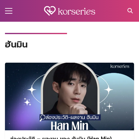
Skip
to
content
Search
for:
MA
ฮันมิน
ES
CT
EL
UTY
T
EW
US
ส่องประวัติ – ผลงาน ของ ฮันมิน (Han Min)