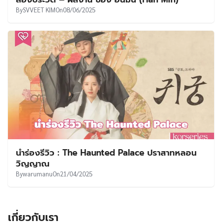
UT
By
SVVEET KIM
On
08/06/2025
นำร่องรีวิว : The Haunted Palace ปราสาทหลอน
วิญญาณ
By
warumanu
On
21/04/2025
เกี่ยวกับเรา