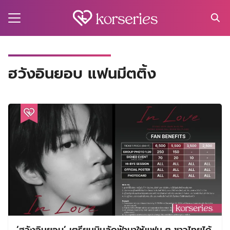
Skip
to
content
Search
for:
MA
ฮวังอินยอบ แฟนมีตติ้ง
ES
CT
EL
UTY
T
EW
US
‘ฮวังอินยอบ’ เตรียมบินลัดฟ้ามาให้แฟน ๆ ชาวไทยได้