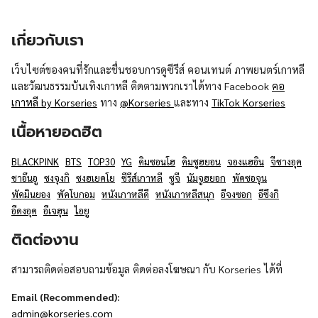
เกี่ยวกับเรา
เว็บไซต์ของคนที่รักและชื่นชอบการดูซีรีส์ คอนเทนต์ ภาพยนตร์เกาหลี
และวัฒนธรรมบันเทิงเกาหลี ติดตามพวกเราได้ทาง Facebook
คอ
เกาหลี by Korseries
ทาง
@Korseries
และทาง
TikTok Korseries
เนื้อหายอดฮิต
BLACKPINK
BTS
TOP30
YG
คิมซอนโฮ
คิมซูฮยอน
จองแฮอิน
จีชางอุค
ชาอึนอู
ซงจุงกิ
ซงฮเยคโย
ซีรีส์เกาหลี
ซูจี
นัมจูฮยอก
พัคซอจุน
พัคมินยอง
พัคโบกอม
หนังเกาหลีดี
หนังเกาหลีสนุก
อีจงซอก
อีซึงกิ
อีดงอุค
อีเจฮุน
ไอยู
ติดต่องาน
สามารถติดต่อสอบถามข้อมูล ติดต่อลงโฆษณา กับ Korseries ได้ที่
Email (Recommended):
admin@korseries.com