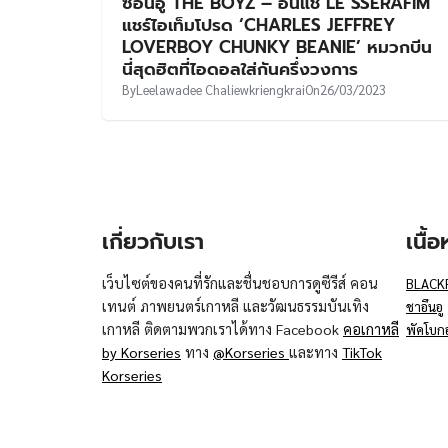
ซอนอู THE BOYZ – อึนแช LE SSERAFIM
แชร์ไอเท็มโปรด ‘CHARLES JEFFREY
LOVERBOY CHUNKY BEANIE’ หมวกบีน
นี่สุดฮิตที่ไอดอลใส่กันครึ่งวงการ
By
Leelawadee Chaliewkriengkrai
On
26/03/2023
เกี่ยวกับเรา
เนื้
เว็บไซต์ของคนที่รักและชื่นชอบการดูซีรีส์ คอน
BLACK
เทนต์ ภาพยนตร์เกาหลี และวัฒนธรรมบันเทิง
ชาอึนอู
เกาหลี ติดตามพวกเราได้ทาง Facebook
คอเกาหลี
พัคโบก
by Korseries
ทาง
@Korseries
และทาง
TikTok
Korseries