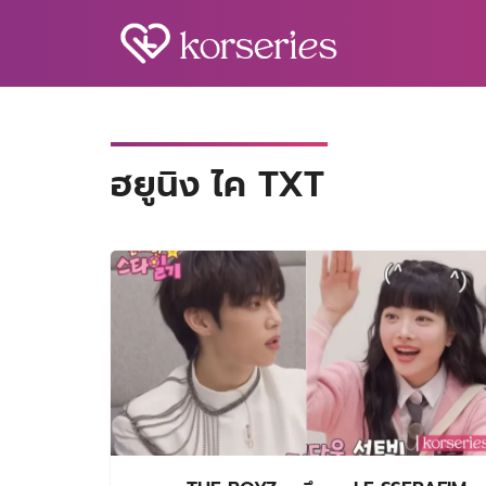
Skip
to
content
S
fo
ฮยูนิง ไค TXT