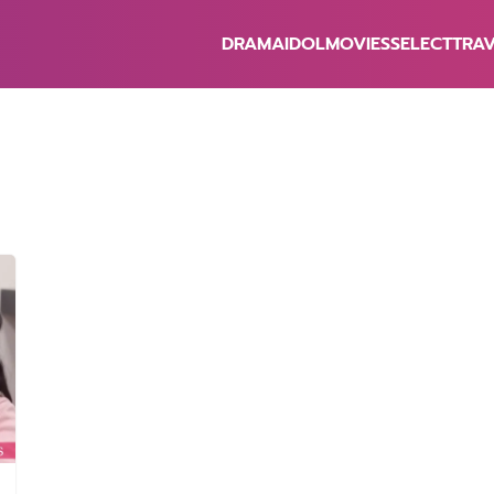
DRAMA
IDOL
MOVIES
SELECT
TRA
earch
r: