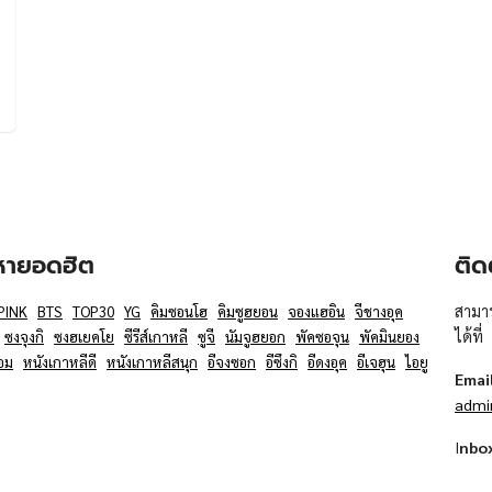
อหายอดฮิต
ติด
สามาร
PINK
BTS
TOP30
YG
คิมซอนโฮ
คิมซูฮยอน
จองแฮอิน
จีชางอุค
ได้ที่
ซงจุงกิ
ซงฮเยคโย
ซีรีส์เกาหลี
ซูจี
นัมจูฮยอก
พัคซอจุน
พัคมินยอง
อม
หนังเกาหลีดี
หนังเกาหลีสนุก
อีจงซอก
อีซึงกิ
อีดงอุค
อีเจฮุน
ไอยู
Emai
admi
I
nbo