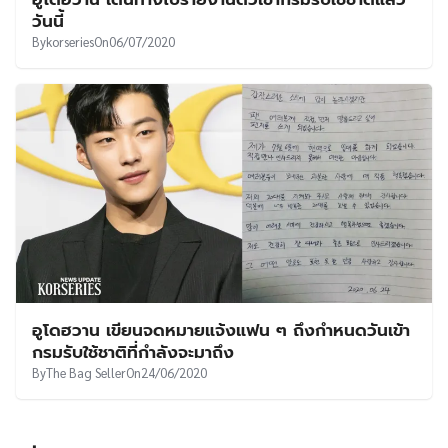
UT
วันนี้
By
korseries
On
06/07/2020
อูโดฮวาน เขียนจดหมายแจ้งแฟน ๆ ถึงกำหนดวันเข้า
กรมรับใช้ชาติที่กำลังจะมาถึง
By
The Bag Seller
On
24/06/2020