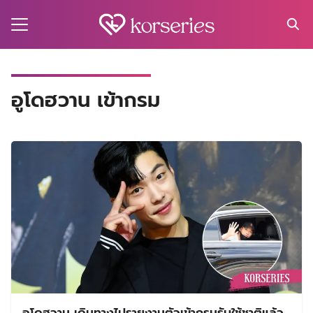
Skip
to
content
Search
for:
MA
อูโดฮวาน เข้ากรม
ES
CT
EL
UTY
T
EW
US
อูโดฮวาน เดินทางไปรายงานตัวเข้ากรมรับใช้ชาติแล้ว