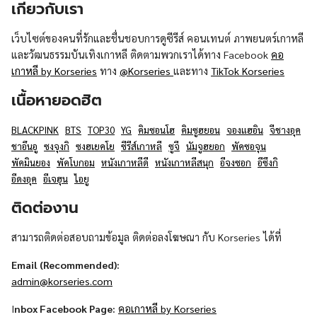
เกี่ยวกับเรา
เว็บไซต์ของคนที่รักและชื่นชอบการดูซีรีส์ คอนเทนต์ ภาพยนตร์เกาหลี
และวัฒนธรรมบันเทิงเกาหลี ติดตามพวกเราได้ทาง Facebook
คอ
เกาหลี by Korseries
ทาง
@Korseries
และทาง
TikTok Korseries
เนื้อหายอดฮิต
BLACKPINK
BTS
TOP30
YG
คิมซอนโฮ
คิมซูฮยอน
จองแฮอิน
จีชางอุค
ชาอึนอู
ซงจุงกิ
ซงฮเยคโย
ซีรีส์เกาหลี
ซูจี
นัมจูฮยอก
พัคซอจุน
พัคมินยอง
พัคโบกอม
หนังเกาหลีดี
หนังเกาหลีสนุก
อีจงซอก
อีซึงกิ
อีดงอุค
อีเจฮุน
ไอยู
ติดต่องาน
สามารถติดต่อสอบถามข้อมูล ติดต่อลงโฆษณา กับ Korseries ได้ที่
Email (Recommended):
admin@korseries.com
I
nbox Facebook Page:
คอเกาหลี by Korseries