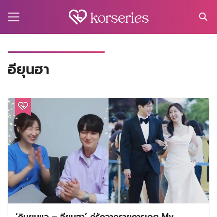
Skip
to
content
Search
for:
MA
อียุนฮา
ES
CT
EL
UTY
T
EW
US
‘คิมยุนแจ – อียุนฮา’ คู่รักจากรายการเดต My