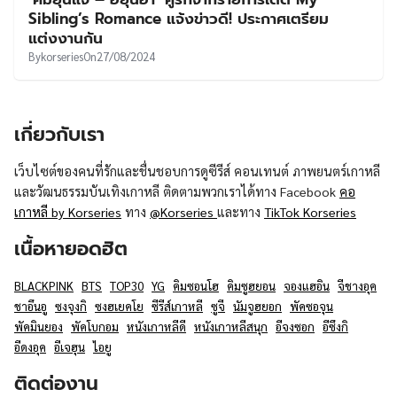
UT
Sibling’s Romance แจ้งข่าวดี! ประกาศเตรียม
แต่งงานกัน
By
korseries
On
27/08/2024
เกี่ยวกับเรา
เว็บไซต์ของคนที่รักและชื่นชอบการดูซีรีส์ คอนเทนต์ ภาพยนตร์เกาหลี
และวัฒนธรรมบันเทิงเกาหลี ติดตามพวกเราได้ทาง Facebook
คอ
เกาหลี by Korseries
ทาง
@Korseries
และทาง
TikTok Korseries
เนื้อหายอดฮิต
BLACKPINK
BTS
TOP30
YG
คิมซอนโฮ
คิมซูฮยอน
จองแฮอิน
จีชางอุค
ชาอึนอู
ซงจุงกิ
ซงฮเยคโย
ซีรีส์เกาหลี
ซูจี
นัมจูฮยอก
พัคซอจุน
พัคมินยอง
พัคโบกอม
หนังเกาหลีดี
หนังเกาหลีสนุก
อีจงซอก
อีซึงกิ
อีดงอุค
อีเจฮุน
ไอยู
ติดต่องาน