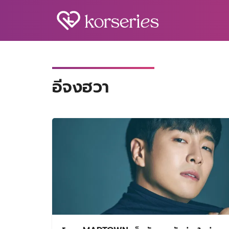
Skip
to
content
S
fo
อีจงฮวา