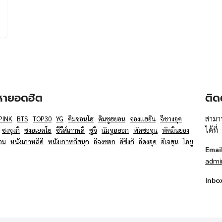
อหายอดฮิต
ติด
สามาร
PINK
BTS
TOP30
YG
คิมซอนโฮ
คิมซูฮยอน
จองแฮอิน
จีชางอุค
ได้ที่
ซงจุงกิ
ซงฮเยคโย
ซีรีส์เกาหลี
ซูจี
นัมจูฮยอก
พัคซอจุน
พัคมินยอง
อม
หนังเกาหลีดี
หนังเกาหลีสนุก
อีจงซอก
อีซึงกิ
อีดงอุค
อีเจฮุน
ไอยู
Emai
admi
I
nbo