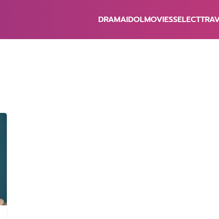
DRAMA
IDOL
MOVIES
SELECT
TRA
earch
r: