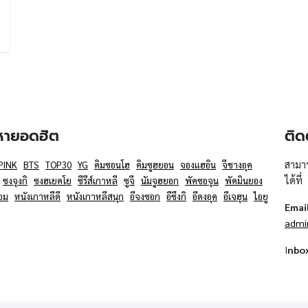
อหายอดฮิต
ติด
สามาร
PINK
BTS
TOP30
YG
คิมซอนโฮ
คิมซูฮยอน
จองแฮอิน
จีชางอุค
ได้ที่
ซงจุงกิ
ซงฮเยคโย
ซีรีส์เกาหลี
ซูจี
นัมจูฮยอก
พัคซอจุน
พัคมินยอง
อม
หนังเกาหลีดี
หนังเกาหลีสนุก
อีจงซอก
อีซึงกิ
อีดงอุค
อีเจฮุน
ไอยู
Emai
admi
I
nbo