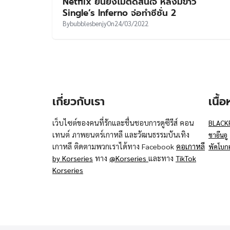
Netflix ยันยังไม่ตัดสินใจ หลังมีข่าว
Single’s Inferno จ่อทำซีซั่น 2
By
bubblesbenjy
On
24/03/2022
เกี่ยวกับเรา
เนื้
เว็บไซต์ของคนที่รักและชื่นชอบการดูซีรีส์ คอน
BLACK
เทนต์ ภาพยนตร์เกาหลี และวัฒนธรรมบันเทิง
ชาอึนอู
เกาหลี ติดตามพวกเราได้ทาง Facebook
คอเกาหลี
พัคโบก
by Korseries
ทาง
@Korseries
และทาง
TikTok
Korseries