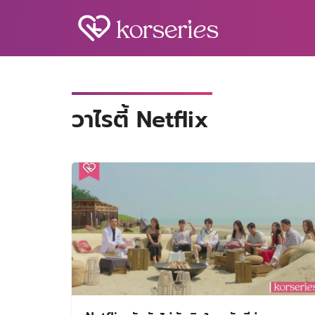
Skip
to
content
S
fo
วาไรตี้ Netflix