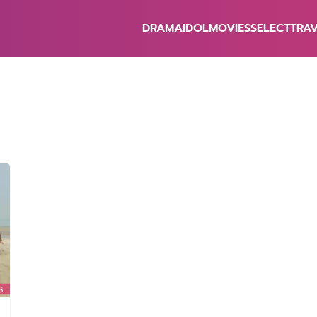
DRAMA
IDOL
MOVIES
SELECT
TRA
earch
r: