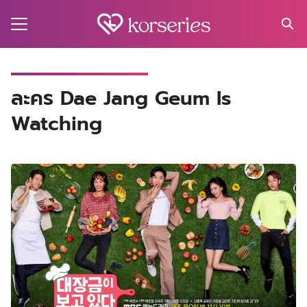
Skip
to
content
Search
for:
MA
ละคร Dae Jang Geum Is
Watching
ES
CT
EL
UTY
T
EW
US