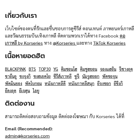
เกี่ยวกับเรา
เว็บไซต์ของคนที่รักและชื่นชอบการดูซีรีส์ คอนเทนต์ ภาพยนตร์เกาหลี
และวัฒนธรรมบันเทิงเกาหลี ติดตามพวกเราได้ทาง Facebook
คอ
เกาหลี by Korseries
ทาง
@Korseries
และทาง
TikTok Korseries
เนื้อหายอดฮิต
BLACKPINK
BTS
TOP30
YG
คิมซอนโฮ
คิมซูฮยอน
จองแฮอิน
จีชางอุค
ชาอึนอู
ซงจุงกิ
ซงฮเยคโย
ซีรีส์เกาหลี
ซูจี
นัมจูฮยอก
พัคซอจุน
พัคมินยอง
พัคโบกอม
หนังเกาหลีดี
หนังเกาหลีสนุก
อีจงซอก
อีซึงกิ
อีดงอุค
อีเจฮุน
ไอยู
ติดต่องาน
สามารถติดต่อสอบถามข้อมูล ติดต่อลงโฆษณา กับ Korseries ได้ที่
Email (Recommended):
admin@korseries.com