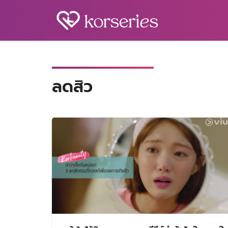
Skip
to
content
S
fo
ลดสิว