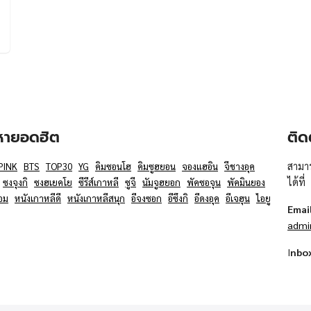
อหายอดฮิต
ติด
สามาร
PINK
BTS
TOP30
YG
คิมซอนโฮ
คิมซูฮยอน
จองแฮอิน
จีชางอุค
ได้ที่
ซงจุงกิ
ซงฮเยคโย
ซีรีส์เกาหลี
ซูจี
นัมจูฮยอก
พัคซอจุน
พัคมินยอง
อม
หนังเกาหลีดี
หนังเกาหลีสนุก
อีจงซอก
อีซึงกิ
อีดงอุค
อีเจฮุน
ไอยู
Emai
admi
I
nbo