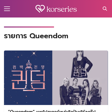
Skip
to
content
Search
for:
MA
รายการ Queendom
ES
CT
EL
UTY
T
EW
US
“Queendom” เผยโปสเตอร์เหล่าศิลปินเกิร์ลกรุ๊ป