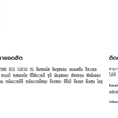
อหายอดฮิต
ติด
สามาร
PINK
BTS
TOP30
YG
คิมซอนโฮ
คิมซูฮยอน
จองแฮอิน
จีชางอุค
ได้ที่
ซงจุงกิ
ซงฮเยคโย
ซีรีส์เกาหลี
ซูจี
นัมจูฮยอก
พัคซอจุน
พัคมินยอง
อม
หนังเกาหลีดี
หนังเกาหลีสนุก
อีจงซอก
อีซึงกิ
อีดงอุค
อีเจฮุน
ไอยู
Emai
admi
I
nbo