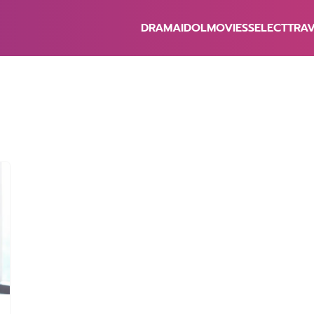
DRAMA
IDOL
MOVIES
SELECT
TRA
earch
r: