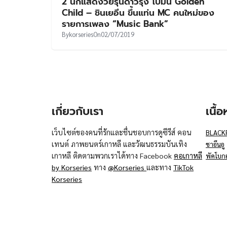
2 นักแสดงวัยรุ่นดาวรุ่ง โบมิน Golden
Child – ชินเยอึน ขึ้นแท่น MC คนใหม่ของ
รายการเพลง “Music Bank”
By
korseries
On
02/07/2019
เกี่ยวกับเรา
เนื้
เว็บไซต์ของคนที่รักและชื่นชอบการดูซีรีส์ คอน
BLACK
เทนต์ ภาพยนตร์เกาหลี และวัฒนธรรมบันเทิง
ชาอึนอู
เกาหลี ติดตามพวกเราได้ทาง Facebook
คอเกาหลี
พัคโบก
by Korseries
ทาง
@Korseries
และทาง
TikTok
Korseries