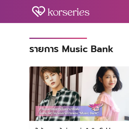
Skip
to
content
S
fo
รายการ Music Bank