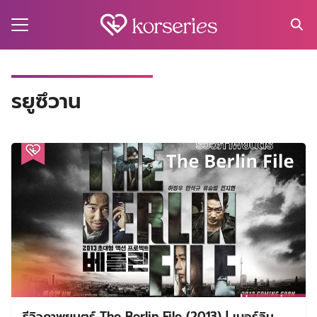
Skip
to
content
Search
for:
MA
รยูซึวาน
ES
CT
EL
UTY
T
EW
US
รีวิวภาพยนตร์ The Berlin File (2013) | เบอร์ลิน