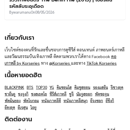
UT
รหัสลับระอุเดือด
By
warumanu
On
08/05/2026
เกี่ยวกับเรา
เว็บไซต์ของคนที่รักและชื่นชอบการดูซีรีส์ คอนเทนต์ ภาพยนตร์เกาหลี
และวัฒนธรรมบันเทิงเกาหลี ติดตามพวกเราได้ทาง Facebook
คอ
เกาหลี by Korseries
ทาง
@Korseries
และทาง
TikTok Korseries
เนื้อหายอดฮิต
BLACKPINK
BTS
TOP30
YG
คิมซอนโฮ
คิมซูฮยอน
จองแฮอิน
จีชางอุค
ชาอึนอู
ซงจุงกิ
ซงฮเยคโย
ซีรีส์เกาหลี
ซูจี
นัมจูฮยอก
พัคซอจุน
พัคมินยอง
พัคโบกอม
หนังเกาหลีดี
หนังเกาหลีสนุก
อีจงซอก
อีซึงกิ
อีดงอุค
อีเจฮุน
ไอยู
ติดต่องาน