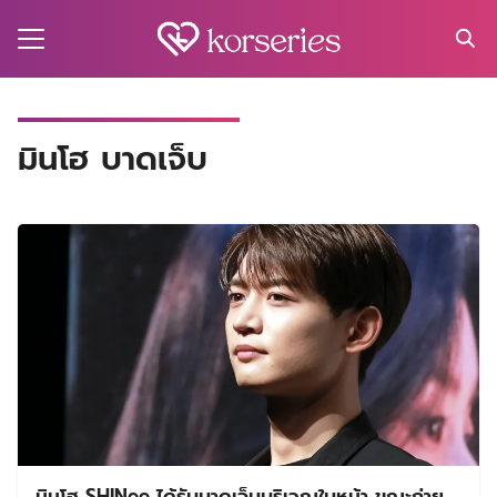
Skip
to
content
Search
for:
MA
มินโฮ บาดเจ็บ
ES
CT
EL
UTY
T
EW
US
มินโฮ SHINee ได้รับบาดเจ็บบริเวณใบหน้า ขณะถ่าย