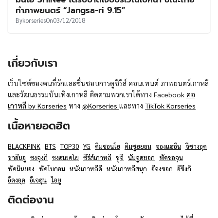
UT
ทำภาพยนตร์ “Jangsa-ri 9.15”
By
korseries
On
03/12/2018
เกี่ยวกับเรา
เว็บไซต์ของคนที่รักและชื่นชอบการดูซีรีส์ คอนเทนต์ ภาพยนตร์เกาหลี
และวัฒนธรรมบันเทิงเกาหลี ติดตามพวกเราได้ทาง Facebook
คอ
เกาหลี by Korseries
ทาง
@Korseries
และทาง
TikTok Korseries
เนื้อหายอดฮิต
BLACKPINK
BTS
TOP30
YG
คิมซอนโฮ
คิมซูฮยอน
จองแฮอิน
จีชางอุค
ชาอึนอู
ซงจุงกิ
ซงฮเยคโย
ซีรีส์เกาหลี
ซูจี
นัมจูฮยอก
พัคซอจุน
พัคมินยอง
พัคโบกอม
หนังเกาหลีดี
หนังเกาหลีสนุก
อีจงซอก
อีซึงกิ
อีดงอุค
อีเจฮุน
ไอยู
ติดต่องาน