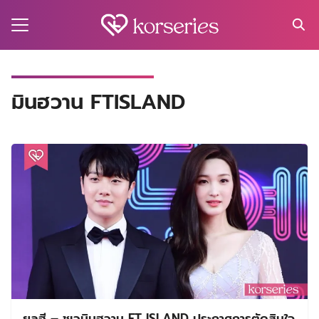
Skip
to
content
Search
for:
MA
มินฮวาน FTISLAND
ES
CT
EL
UTY
T
EW
US
ยูลฮี – ชเวมินฮวาน FT ISLAND ประกาศการตัดสินใจ