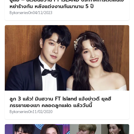
UT
หย่าร้างกัน หลังแต่งงานกันมานาน 5 ปี
By
korseries
On
04/12/2023
ลูก 3 แล้ว! มินฮวาน FT Island แจ้งข่าวดี ยุลฮี
ภรรยาของเขา คลอดลูกแฝด แล้ววันนี้
By
korseries
On
11/02/2020