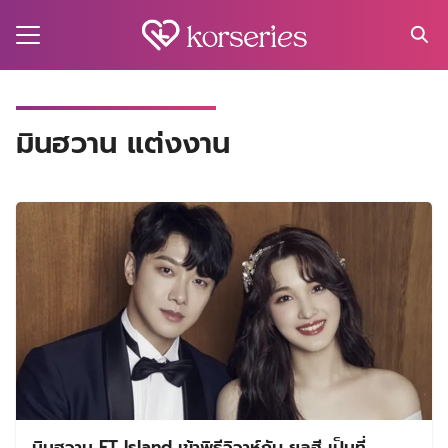
Skip
to
content
Search
for:
MA
มินฮวาน แต่งงาน
ES
CT
EL
UTY
T
EW
US
มินฮวาน FT Island เข้าพิธีวิวาห์กับ ยูลฮี เป็นที่