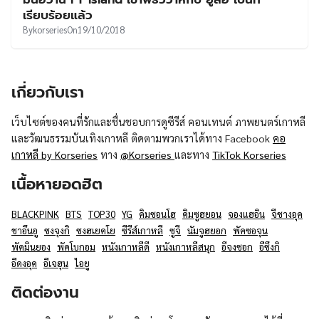
UT
เรียบร้อยแล้ว
By
korseries
On
19/10/2018
เกี่ยวกับเรา
เว็บไซต์ของคนที่รักและชื่นชอบการดูซีรีส์ คอนเทนต์ ภาพยนตร์เกาหลี
และวัฒนธรรมบันเทิงเกาหลี ติดตามพวกเราได้ทาง Facebook
คอ
เกาหลี by Korseries
ทาง
@Korseries
และทาง
TikTok Korseries
เนื้อหายอดฮิต
BLACKPINK
BTS
TOP30
YG
คิมซอนโฮ
คิมซูฮยอน
จองแฮอิน
จีชางอุค
ชาอึนอู
ซงจุงกิ
ซงฮเยคโย
ซีรีส์เกาหลี
ซูจี
นัมจูฮยอก
พัคซอจุน
พัคมินยอง
พัคโบกอม
หนังเกาหลีดี
หนังเกาหลีสนุก
อีจงซอก
อีซึงกิ
อีดงอุค
อีเจฮุน
ไอยู
ติดต่องาน