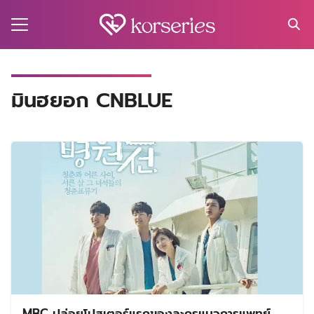
Skip
to
content
Search
for:
MA
มินฮยอก CNBLUE
ES
CT
EL
UTY
T
EW
US
MBC ปล่อยโปสเตอร์แรกของละครแนวการแพทย์