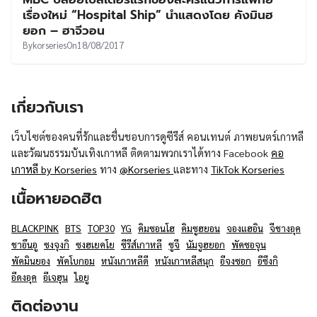
UT
เรื่องใหม่ “Hospital Ship” นำแสดงโดย คังมินฮ
ยอก – ฮาจีวอน
By
korseries
On
18/08/2017
เกี่ยวกับเรา
เว็บไซต์ของคนที่รักและชื่นชอบการดูซีรีส์ คอนเทนต์ ภาพยนตร์เกาหลี
และวัฒนธรรมบันเทิงเกาหลี ติดตามพวกเราได้ทาง Facebook
คอ
เกาหลี by Korseries
ทาง
@Korseries
และทาง
TikTok Korseries
เนื้อหายอดฮิต
BLACKPINK
BTS
TOP30
YG
คิมซอนโฮ
คิมซูฮยอน
จองแฮอิน
จีชางอุค
ชาอึนอู
ซงจุงกิ
ซงฮเยคโย
ซีรีส์เกาหลี
ซูจี
นัมจูฮยอก
พัคซอจุน
พัคมินยอง
พัคโบกอม
หนังเกาหลีดี
หนังเกาหลีสนุก
อีจงซอก
อีซึงกิ
อีดงอุค
อีเจฮุน
ไอยู
ติดต่องาน