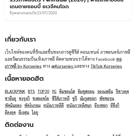
UT
เดนตายซอมบี้ อเวจีคนโฉด
By
warumanu
On
23/07/2020
เกี่ยวกับเรา
เว็บไซต์ของคนที่รักและชื่นชอบการดูซีรีส์ คอนเทนต์ ภาพยนตร์เกาหลี
และวัฒนธรรมบันเทิงเกาหลี ติดตามพวกเราได้ทาง Facebook
คอ
เกาหลี by Korseries
ทาง
@Korseries
และทาง
TikTok Korseries
เนื้อหายอดฮิต
BLACKPINK
BTS
TOP30
YG
คิมซอนโฮ
คิมซูฮยอน
จองแฮอิน
จีชางอุค
ชาอึนอู
ซงจุงกิ
ซงฮเยคโย
ซีรีส์เกาหลี
ซูจี
นัมจูฮยอก
พัคซอจุน
พัคมินยอง
พัคโบกอม
หนังเกาหลีดี
หนังเกาหลีสนุก
อีจงซอก
อีซึงกิ
อีดงอุค
อีเจฮุน
ไอยู
ติดต่องาน