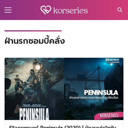
Skip
to
content
Search
for:
MA
ฝ่านรกซอมบี้คลั่ง
ES
CT
EL
UTY
T
EW
US
รีวิวภาพยนตร์ Peninsula (2020) | ฝ่านรกล่ามิชชัน