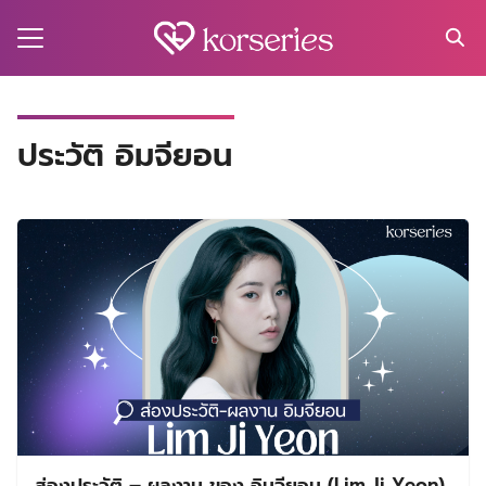
Skip
to
content
Search
for:
MA
ประวัติ อิมจียอน
ES
CT
EL
UTY
T
EW
US
ส่องประวัติ – ผลงาน ของ อิมจียอน (Lim Ji Yeon)