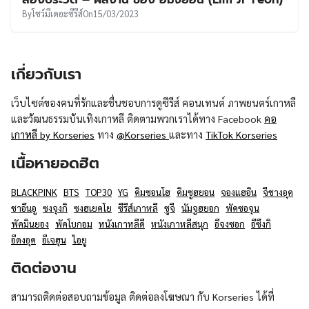
UT
By
โชว์มีเดอะซีรีส์
On
15/03/2023
เกี่ยวกับเรา
เว็บไซต์ของคนที่รักและชื่นชอบการดูซีรีส์ คอนเทนต์ ภาพยนตร์เกาหลี
และวัฒนธรรมบันเทิงเกาหลี ติดตามพวกเราได้ทาง Facebook
คอ
เกาหลี by Korseries
ทาง
@Korseries
และทาง
TikTok Korseries
เนื้อหายอดฮิต
BLACKPINK
BTS
TOP30
YG
คิมซอนโฮ
คิมซูฮยอน
จองแฮอิน
จีชางอุค
ชาอึนอู
ซงจุงกิ
ซงฮเยคโย
ซีรีส์เกาหลี
ซูจี
นัมจูฮยอก
พัคซอจุน
พัคมินยอง
พัคโบกอม
หนังเกาหลีดี
หนังเกาหลีสนุก
อีจงซอก
อีซึงกิ
อีดงอุค
อีเจฮุน
ไอยู
ติดต่องาน
สามารถติดต่อสอบถามข้อมูล ติดต่อลงโฆษณา กับ Korseries ได้ที่