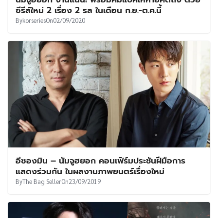
UT
ซีรีส์ใหม่ 2 เรื่อง 2 รส ในเดือน ก.ย.-ต.ค.นี้
By
korseries
On
02/09/2020
อีซองมิน – นัมจูฮยอก คอนเฟิร์มประชันฝีมือการ
แสดงร่วมกัน ในผลงานภาพยนตร์เรื่องใหม่
By
The Bag Seller
On
23/09/2019