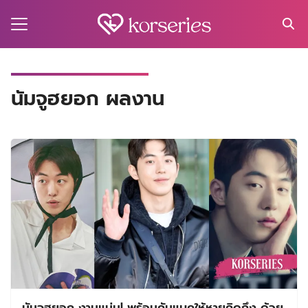
Skip
to
content
Search
for:
MA
นัมจูฮยอก ผลงาน
ES
CT
EL
UTY
T
EW
US
นัมจูฮยอก งานแน่น! พร้อมคัมแบคให้หายคิดถึง ด้วย