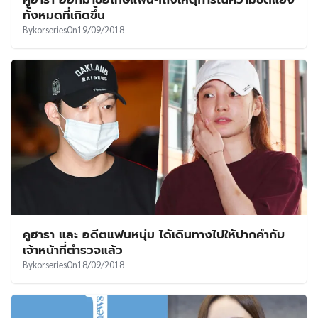
UT
ทั้งหมดที่เกิดขึ้น
By
korseries
On
19/09/2018
คูฮารา และ อดีตแฟนหนุ่ม ได้เดินทางไปให้ปากคำกับ
เจ้าหน้าที่ตำรวจแล้ว
By
korseries
On
18/09/2018