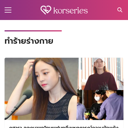
Skip
to
content
Search
for:
MA
ทำร้ายร่างกาย
ES
CT
EL
UTY
T
EW
US
คูฮารา ออกมาขอโทษแฟนๆถึงเหตุการณ์ความขัดแย้ง