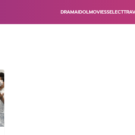
DRAMA
IDOL
MOVIES
SELECT
TRA
earch
r: