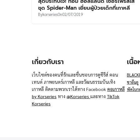
สุดประทับใจ! ทอม ฮอลแลนด์ เซอร์ไพรส์ใส่
ชุด Spider-Man เยี่ยมผู้ป่วยเด็กที่เกาหลี
By
korseries
On
02/07/2019
เกี่ยวกับเรา
เนื้
เว็บไซต์ของคนที่รักและชื่นชอบการดูซีรีส์ คอน
BLACK
เทนต์ ภาพยนตร์เกาหลี และวัฒนธรรมบันเทิง
ชาอึนอู
เกาหลี ติดตามพวกเราได้ทาง Facebook
คอเกาหลี
พัคโบก
by Korseries
ทาง
@Korseries
และทาง
TikTok
Korseries