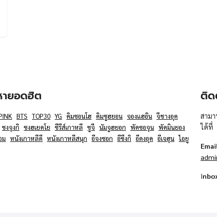
อหายอดฮิต
ติด
สามาร
PINK
BTS
TOP30
YG
คิมซอนโฮ
คิมซูฮยอน
จองแฮอิน
จีชางอุค
ได้ที่
ซงจุงกิ
ซงฮเยคโย
ซีรีส์เกาหลี
ซูจี
นัมจูฮยอก
พัคซอจุน
พัคมินยอง
อม
หนังเกาหลีดี
หนังเกาหลีสนุก
อีจงซอก
อีซึงกิ
อีดงอุค
อีเจฮุน
ไอยู
Emai
admi
I
nbo