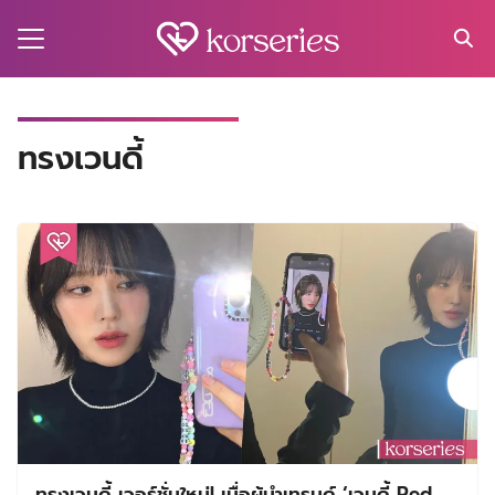
Skip
to
content
Search
for:
MA
ทรงเวนดี้
ES
CT
EL
UTY
T
EW
US
ทรงเวนดี้ เวอร์ชั่นใหม่! เมื่อผู้นำเทรนด์ ‘เวนดี้ Red