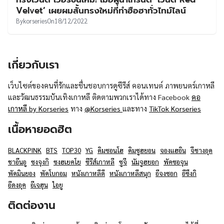
UT
Velvet’ เผยผมสั้นทรงใหม่ที่ทำฮือฮาทั่วไทม์ไลน์
By
korseries
On
18/12/2022
เกี่ยวกับเรา
เว็บไซต์ของคนที่รักและชื่นชอบการดูซีรีส์ คอนเทนต์ ภาพยนตร์เกาหลี
และวัฒนธรรมบันเทิงเกาหลี ติดตามพวกเราได้ทาง Facebook
คอ
เกาหลี by Korseries
ทาง
@Korseries
และทาง
TikTok Korseries
เนื้อหายอดฮิต
BLACKPINK
BTS
TOP30
YG
คิมซอนโฮ
คิมซูฮยอน
จองแฮอิน
จีชางอุค
ชาอึนอู
ซงจุงกิ
ซงฮเยคโย
ซีรีส์เกาหลี
ซูจี
นัมจูฮยอก
พัคซอจุน
พัคมินยอง
พัคโบกอม
หนังเกาหลีดี
หนังเกาหลีสนุก
อีจงซอก
อีซึงกิ
อีดงอุค
อีเจฮุน
ไอยู
ติดต่องาน