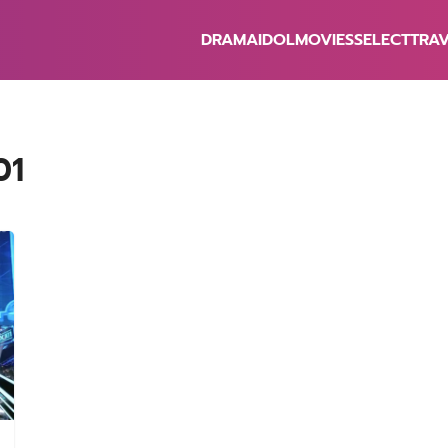
DRAMA
IDOL
MOVIES
SELECT
TRA
earch
r:
01