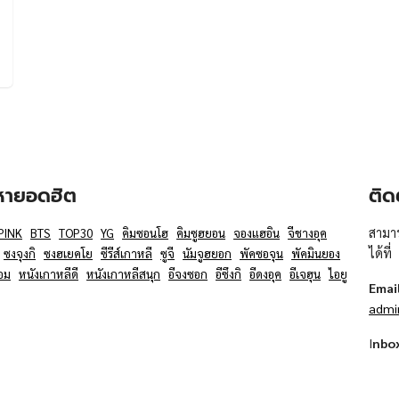
อหายอดฮิต
ติด
สามาร
PINK
BTS
TOP30
YG
คิมซอนโฮ
คิมซูฮยอน
จองแฮอิน
จีชางอุค
ได้ที่
ซงจุงกิ
ซงฮเยคโย
ซีรีส์เกาหลี
ซูจี
นัมจูฮยอก
พัคซอจุน
พัคมินยอง
อม
หนังเกาหลีดี
หนังเกาหลีสนุก
อีจงซอก
อีซึงกิ
อีดงอุค
อีเจฮุน
ไอยู
Emai
admi
I
nbo