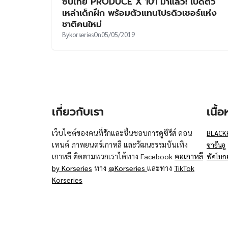
ซับไทย PRODUCE X 101 มาแล้ว! เปิดตัว
เหล่าเด็กฝึก พร้อมตัวแทนโปรดิวเซอร์แห่ง
ชาติคนใหม่
By
korseries
On
05/05/2019
เกี่ยวกับเรา
เนื้
เว็บไซต์ของคนที่รักและชื่นชอบการดูซีรีส์ คอน
BLACK
เทนต์ ภาพยนตร์เกาหลี และวัฒนธรรมบันเทิง
ชาอึนอู
เกาหลี ติดตามพวกเราได้ทาง Facebook
คอเกาหลี
พัคโบก
by Korseries
ทาง
@Korseries
และทาง
TikTok
Korseries