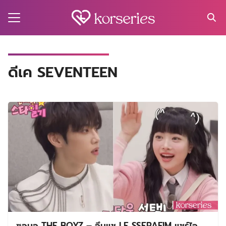
Skip
to
content
Search
for:
MA
ดีเค SEVENTEEN
ES
CT
EL
UTY
T
EW
US
ซอนอู THE BOYZ – อึนแช LE SSERAFIM แชร์ไอ