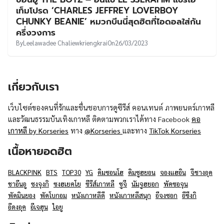
UT
เท็มโปรด ‘CHARLES JEFFREY LOVERBOY
CHUNKY BEANIE’ หมวกบีนนี่สุดฮิตที่ไอดอลใส่กัน
ครึ่งวงการ
By
Leelawadee Chaliewkriengkrai
On
26/03/2023
เกี่ยวกับเรา
เว็บไซต์ของคนที่รักและชื่นชอบการดูซีรีส์ คอนเทนต์ ภาพยนตร์เกาหลี
และวัฒนธรรมบันเทิงเกาหลี ติดตามพวกเราได้ทาง Facebook
คอ
เกาหลี by Korseries
ทาง
@Korseries
และทาง
TikTok Korseries
เนื้อหายอดฮิต
BLACKPINK
BTS
TOP30
YG
คิมซอนโฮ
คิมซูฮยอน
จองแฮอิน
จีชางอุค
ชาอึนอู
ซงจุงกิ
ซงฮเยคโย
ซีรีส์เกาหลี
ซูจี
นัมจูฮยอก
พัคซอจุน
พัคมินยอง
พัคโบกอม
หนังเกาหลีดี
หนังเกาหลีสนุก
อีจงซอก
อีซึงกิ
อีดงอุค
อีเจฮุน
ไอยู