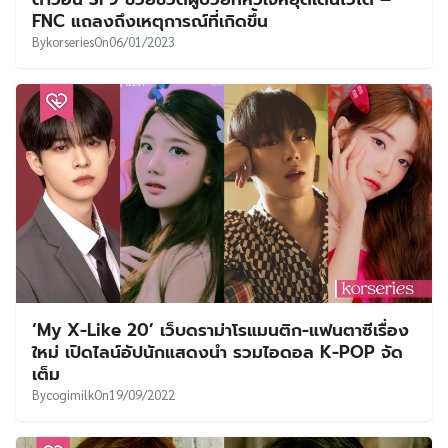
UT
FNC แถลงถึงเหตุการณ์ที่เกิดขึ้น
By
korseries
On
06/01/2023
‘My X-Like 20’ เว็บดราม่าโรแมนติก-แฟนตาซีเรื่อง
ใหม่ เปิดไลน์อัปนักแสดงนำ รวมไอดอล K-POP จัด
เต็ม
By
cogimilk
On
19/09/2022