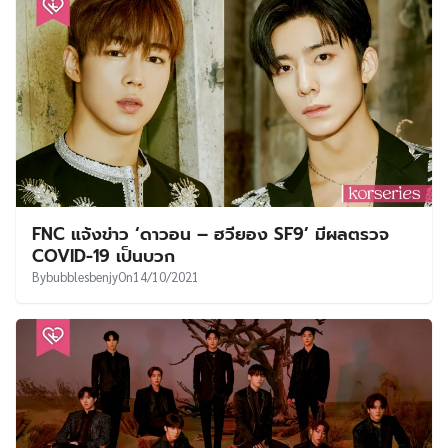
FNC แจ้งข่าว ‘ดาวอน – ฮวียอง SF9’ มีผลตรวจ
COVID-19 เป็นบวก
By
bubblesbenjy
On
14/10/2021