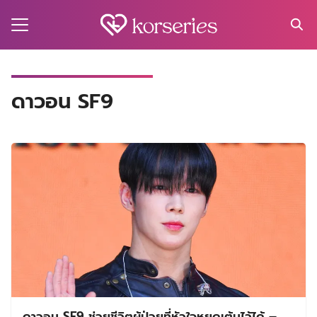
Skip
to
content
Search
for:
MA
ดาวอน SF9
ES
CT
EL
UTY
T
EW
US
ดาวอน SF9 ช่วยชีวิตผู้ป่วยที่หัวใจหยุดเต้นไว้ได้ –