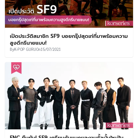
เปิดประวัติสมาชิก SF9 บอยกรุ๊ปสุดเท่ที่มาพร้อมความ
สูงดีกรีนายแบบ!
By
K-POP GURU
On
15/07/2021
FNC ยืนยัน! SF9 เตรียมคัมแบคผลงานอั้ลบั้มใหม่ใน