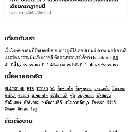
เดือนกรกฎาคมนี้
By
korseries
On
01/06/2021
เกี่ยวกับเรา
เว็บไซต์ของคนที่รักและชื่นชอบการดูซีรีส์ คอนเทนต์ ภาพยนตร์เกาหลี
และวัฒนธรรมบันเทิงเกาหลี ติดตามพวกเราได้ทาง Facebook
คอ
เกาหลี by Korseries
ทาง
@Korseries
และทาง
TikTok Korseries
เนื้อหายอดฮิต
BLACKPINK
BTS
TOP30
YG
คิมซอนโฮ
คิมซูฮยอน
จองแฮอิน
จีชางอุค
ชาอึนอู
ซงจุงกิ
ซงฮเยคโย
ซีรีส์เกาหลี
ซูจี
นัมจูฮยอก
พัคซอจุน
พัคมินยอง
พัคโบกอม
หนังเกาหลีดี
หนังเกาหลีสนุก
อีจงซอก
อีซึงกิ
อีดงอุค
อีเจฮุน
ไอยู
ติดต่องาน