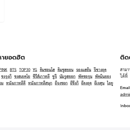
อหายอดฮิต
ติด
สามาร
PINK
BTS
TOP30
YG
คิมซอนโฮ
คิมซูฮยอน
จองแฮอิน
จีชางอุค
ได้ที่
ซงจุงกิ
ซงฮเยคโย
ซีรีส์เกาหลี
ซูจี
นัมจูฮยอก
พัคซอจุน
พัคมินยอง
อม
หนังเกาหลีดี
หนังเกาหลีสนุก
อีจงซอก
อีซึงกิ
อีดงอุค
อีเจฮุน
ไอยู
Emai
admi
I
nbo