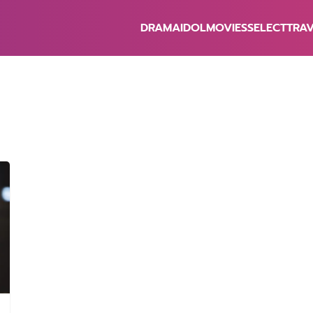
DRAMA
IDOL
MOVIES
SELECT
TRA
earch
r: