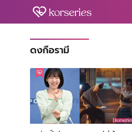
Skip
to
content
S
fo
ดงกือรามี