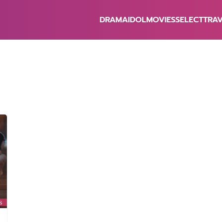
DRAMA
IDOL
MOVIES
SELECT
TRA
earch
r: