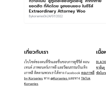
กว่าจะเป็น ‘อูทูเดอะยองทูเดอะอู’ คำทักทาย
ยอดฮิต ที่คิดโดย จูฮยอนยอง ในซีรีส์
Extraordinary Attorney Woo
By
korseries
On
24/07/2022
เกี่ยวกับเรา
เนื้
เว็บไซต์ของคนที่รักและชื่นชอบการดูซีรีส์ คอน
BLACK
เทนต์ ภาพยนตร์เกาหลี และวัฒนธรรมบันเทิง
ชาอึนอู
เกาหลี ติดตามพวกเราได้ทาง Facebook
คอเกาหลี
พัคโบก
by Korseries
ทาง
@Korseries
และทาง
TikTok
Korseries