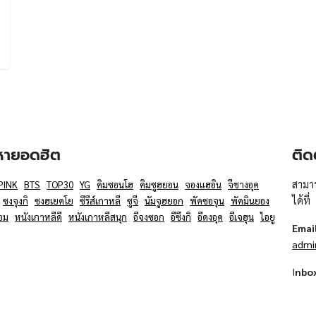
อหายอดฮิต
ติด
สามาร
PINK
BTS
TOP30
YG
คิมซอนโฮ
คิมซูฮยอน
จองแฮอิน
จีชางอุค
ได้ที่
ซงจุงกิ
ซงฮเยคโย
ซีรีส์เกาหลี
ซูจี
นัมจูฮยอก
พัคซอจุน
พัคมินยอง
อม
หนังเกาหลีดี
หนังเกาหลีสนุก
อีจงซอก
อีซึงกิ
อีดงอุค
อีเจฮุน
ไอยู
Emai
admi
I
nbo