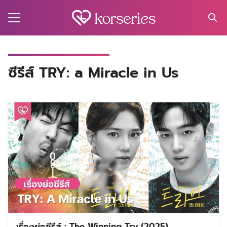
Skip
to
content
Search
for:
MA
ซีรีส์ TRY: a Miracle in Us
ES
CT
EL
UTY
T
EW
US
เรื่องย่อซีรีส์ : The Winning Try (2025)