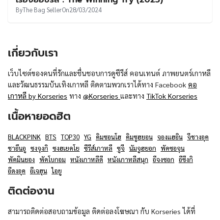
UT
By
The Bag Seller
On
28/03/2024
เกี่ยวกับเรา
เว็บไซต์ของคนที่รักและชื่นชอบการดูซีรีส์ คอนเทนต์ ภาพยนตร์เกาหลี
และวัฒนธรรมบันเทิงเกาหลี ติดตามพวกเราได้ทาง Facebook
คอ
เกาหลี by Korseries
ทาง
@Korseries
และทาง
TikTok Korseries
เนื้อหายอดฮิต
BLACKPINK
BTS
TOP30
YG
คิมซอนโฮ
คิมซูฮยอน
จองแฮอิน
จีชางอุค
ชาอึนอู
ซงจุงกิ
ซงฮเยคโย
ซีรีส์เกาหลี
ซูจี
นัมจูฮยอก
พัคซอจุน
พัคมินยอง
พัคโบกอม
หนังเกาหลีดี
หนังเกาหลีสนุก
อีจงซอก
อีซึงกิ
อีดงอุค
อีเจฮุน
ไอยู
ติดต่องาน
สามารถติดต่อสอบถามข้อมูล ติดต่อลงโฆษณา กับ Korseries ได้ที่