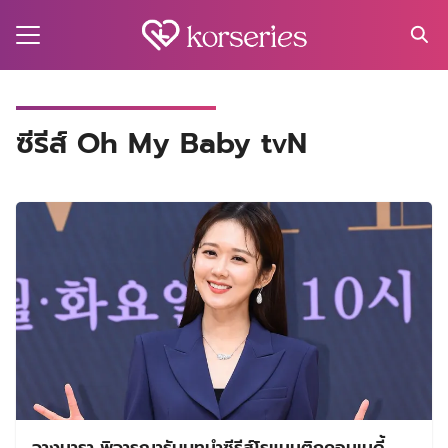
Skip
to
content
Search
for:
MA
ซีรีส์ Oh My Baby tvN
ES
CT
EL
UTY
T
EW
US
จางนารา พิจารณารับบทนำซีรีส์โรแมนติกคอมเมดี้