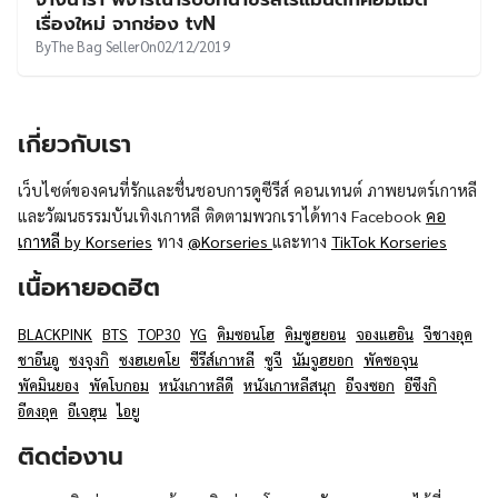
UT
เรื่องใหม่ จากช่อง tvN
By
The Bag Seller
On
02/12/2019
เกี่ยวกับเรา
เว็บไซต์ของคนที่รักและชื่นชอบการดูซีรีส์ คอนเทนต์ ภาพยนตร์เกาหลี
และวัฒนธรรมบันเทิงเกาหลี ติดตามพวกเราได้ทาง Facebook
คอ
เกาหลี by Korseries
ทาง
@Korseries
และทาง
TikTok Korseries
เนื้อหายอดฮิต
BLACKPINK
BTS
TOP30
YG
คิมซอนโฮ
คิมซูฮยอน
จองแฮอิน
จีชางอุค
ชาอึนอู
ซงจุงกิ
ซงฮเยคโย
ซีรีส์เกาหลี
ซูจี
นัมจูฮยอก
พัคซอจุน
พัคมินยอง
พัคโบกอม
หนังเกาหลีดี
หนังเกาหลีสนุก
อีจงซอก
อีซึงกิ
อีดงอุค
อีเจฮุน
ไอยู
ติดต่องาน