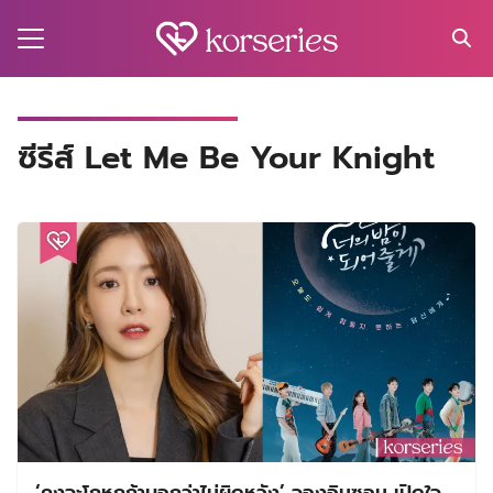
Skip
to
content
Search
for:
MA
ซีรีส์ Let Me Be Your Knight
ES
CT
EL
UTY
T
EW
US
‘คงจะโกหกถ้าบอกว่าไม่ผิดหวัง’ จองอินซอน เปิดใจ