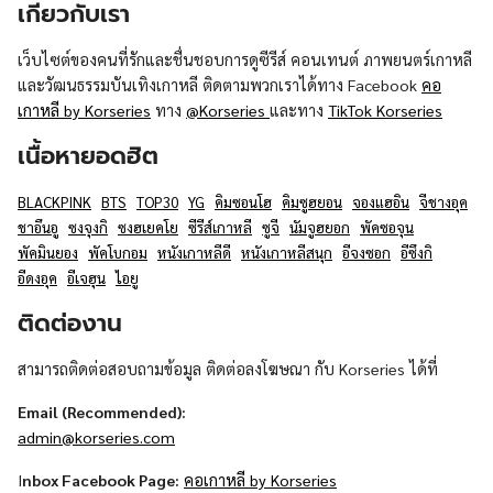
เกี่ยวกับเรา
เว็บไซต์ของคนที่รักและชื่นชอบการดูซีรีส์ คอนเทนต์ ภาพยนตร์เกาหลี
และวัฒนธรรมบันเทิงเกาหลี ติดตามพวกเราได้ทาง Facebook
คอ
เกาหลี by Korseries
ทาง
@Korseries
และทาง
TikTok Korseries
เนื้อหายอดฮิต
BLACKPINK
BTS
TOP30
YG
คิมซอนโฮ
คิมซูฮยอน
จองแฮอิน
จีชางอุค
ชาอึนอู
ซงจุงกิ
ซงฮเยคโย
ซีรีส์เกาหลี
ซูจี
นัมจูฮยอก
พัคซอจุน
พัคมินยอง
พัคโบกอม
หนังเกาหลีดี
หนังเกาหลีสนุก
อีจงซอก
อีซึงกิ
อีดงอุค
อีเจฮุน
ไอยู
ติดต่องาน
สามารถติดต่อสอบถามข้อมูล ติดต่อลงโฆษณา กับ Korseries ได้ที่
Email (Recommended):
admin@korseries.com
I
nbox Facebook Page:
คอเกาหลี by Korseries