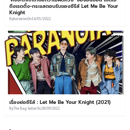
UT
ถึงเรตติ้ง-กระแสตอบรับของซีรีส์ Let Me Be Your
Knight
By
korseries
On
16/01/2022
เรื่องย่อซีรีส์ : Let Me Be Your Knight (2021)
By
The Bag Seller
On
28/09/2021