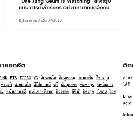
“Dae Jang Geum Is Watching” ละครรูป
แบบวาไรตี้เล่าเรื่องราวชีวิตทายาทแดจังกึม
By
korseries
On
26/09/2018
อหายอดฮิต
ติด
สามาร
PINK
BTS
TOP30
YG
คิมซอนโฮ
คิมซูฮยอน
จองแฮอิน
จีชางอุค
ได้ที่
ซงจุงกิ
ซงฮเยคโย
ซีรีส์เกาหลี
ซูจี
นัมจูฮยอก
พัคซอจุน
พัคมินยอง
อม
หนังเกาหลีดี
หนังเกาหลีสนุก
อีจงซอก
อีซึงกิ
อีดงอุค
อีเจฮุน
ไอยู
Emai
admi
I
nbo