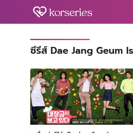
Skip
to
content
S
fo
ซีรีส์ Dae Jang Geum 