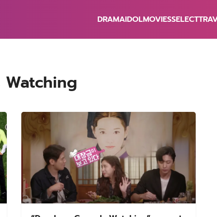
DRAMA
IDOL
MOVIES
SELECT
TRA
earch
r:
Is Watching