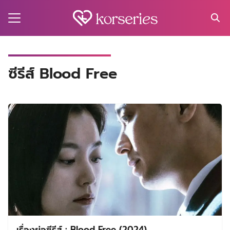
Skip
to
content
Search
for:
MA
ซีรีส์ Blood Free
ES
CT
EL
UTY
T
EW
US
เรื่องย่อซีรีส์ : Blood Free (2024)