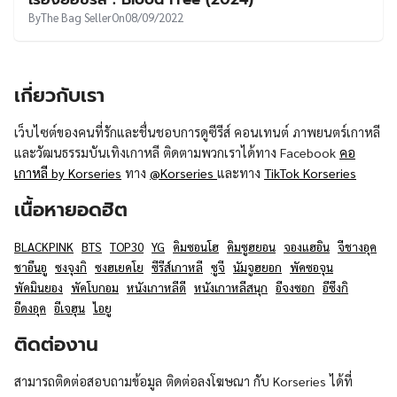
UT
By
The Bag Seller
On
08/09/2022
เกี่ยวกับเรา
เว็บไซต์ของคนที่รักและชื่นชอบการดูซีรีส์ คอนเทนต์ ภาพยนตร์เกาหลี
และวัฒนธรรมบันเทิงเกาหลี ติดตามพวกเราได้ทาง Facebook
คอ
เกาหลี by Korseries
ทาง
@Korseries
และทาง
TikTok Korseries
เนื้อหายอดฮิต
BLACKPINK
BTS
TOP30
YG
คิมซอนโฮ
คิมซูฮยอน
จองแฮอิน
จีชางอุค
ชาอึนอู
ซงจุงกิ
ซงฮเยคโย
ซีรีส์เกาหลี
ซูจี
นัมจูฮยอก
พัคซอจุน
พัคมินยอง
พัคโบกอม
หนังเกาหลีดี
หนังเกาหลีสนุก
อีจงซอก
อีซึงกิ
อีดงอุค
อีเจฮุน
ไอยู
ติดต่องาน
สามารถติดต่อสอบถามข้อมูล ติดต่อลงโฆษณา กับ Korseries ได้ที่