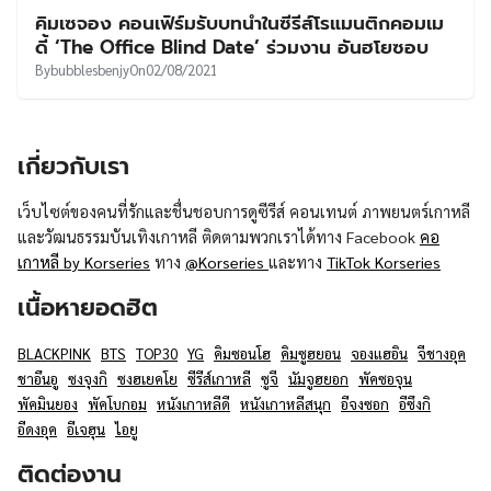
คิมเซจอง คอนเฟิร์มรับบทนำในซีรีส์โรแมนติกคอมเม
ดี้ ‘The Office Blind Date’ ร่วมงาน อันฮโยซอบ
By
bubblesbenjy
On
02/08/2021
เกี่ยวกับเรา
เว็บไซต์ของคนที่รักและชื่นชอบการดูซีรีส์ คอนเทนต์ ภาพยนตร์เกาหลี
และวัฒนธรรมบันเทิงเกาหลี ติดตามพวกเราได้ทาง Facebook
คอ
เกาหลี by Korseries
ทาง
@Korseries
และทาง
TikTok Korseries
เนื้อหายอดฮิต
BLACKPINK
BTS
TOP30
YG
คิมซอนโฮ
คิมซูฮยอน
จองแฮอิน
จีชางอุค
ชาอึนอู
ซงจุงกิ
ซงฮเยคโย
ซีรีส์เกาหลี
ซูจี
นัมจูฮยอก
พัคซอจุน
พัคมินยอง
พัคโบกอม
หนังเกาหลีดี
หนังเกาหลีสนุก
อีจงซอก
อีซึงกิ
อีดงอุค
อีเจฮุน
ไอยู
ติดต่องาน