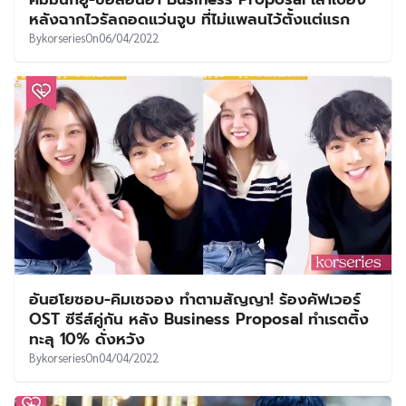
UT
หลังฉากไวรัลถอดแว่นจูบ ที่ไม่แพลนไว้ตั้งแต่แรก
By
korseries
On
06/04/2022
อันฮโยซอบ-คิมเซจอง ทำตามสัญญา! ร้องคัฟเวอร์
OST ซีรีส์คู่กัน หลัง Business Proposal ทำเรตติ้ง
ทะลุ 10% ดั่งหวัง
By
korseries
On
04/04/2022