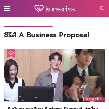
Skip
to
content
Search
for:
MA
ซีรีส์ A Business Proposal
ES
CT
EL
UTY
T
EW
US
คิมมินกยู-ซอลอินอา Business Proposal เล่าเบื้อง