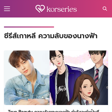
Skip
to
content
Search
for:
MA
ซีรีส์เกาหลี ความลับของนางฟ้า
ES
CT
EL
UTY
T
EW
US
True Beauty ความลับของนางฟ้า กำลังจะทำเป็นซี