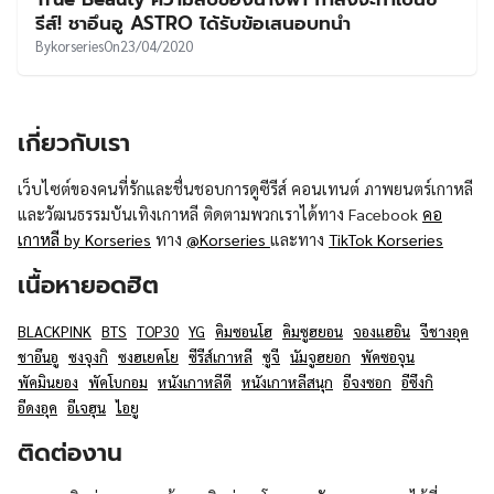
UT
รีส์! ชาอึนอู ASTRO ได้รับข้อเสนอบทนำ
By
korseries
On
23/04/2020
เกี่ยวกับเรา
เว็บไซต์ของคนที่รักและชื่นชอบการดูซีรีส์ คอนเทนต์ ภาพยนตร์เกาหลี
และวัฒนธรรมบันเทิงเกาหลี ติดตามพวกเราได้ทาง Facebook
คอ
เกาหลี by Korseries
ทาง
@Korseries
และทาง
TikTok Korseries
เนื้อหายอดฮิต
BLACKPINK
BTS
TOP30
YG
คิมซอนโฮ
คิมซูฮยอน
จองแฮอิน
จีชางอุค
ชาอึนอู
ซงจุงกิ
ซงฮเยคโย
ซีรีส์เกาหลี
ซูจี
นัมจูฮยอก
พัคซอจุน
พัคมินยอง
พัคโบกอม
หนังเกาหลีดี
หนังเกาหลีสนุก
อีจงซอก
อีซึงกิ
อีดงอุค
อีเจฮุน
ไอยู
ติดต่องาน