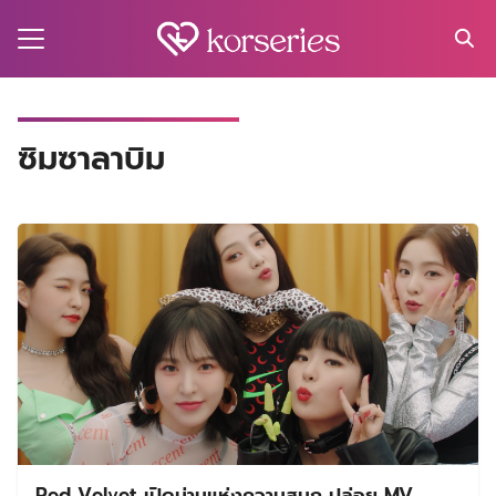
Skip
to
content
Search
for:
MA
ซิมซาลาบิม
ES
CT
EL
UTY
T
EW
US
Red Velvet เปิดม่านแห่งความสนุก ปล่อย MV