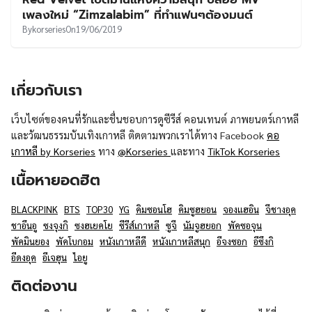
UT
เพลงใหม่ “Zimzalabim” ที่ทำแฟนๆต้องมนต์
By
korseries
On
19/06/2019
เกี่ยวกับเรา
เว็บไซต์ของคนที่รักและชื่นชอบการดูซีรีส์ คอนเทนต์ ภาพยนตร์เกาหลี
และวัฒนธรรมบันเทิงเกาหลี ติดตามพวกเราได้ทาง Facebook
คอ
เกาหลี by Korseries
ทาง
@Korseries
และทาง
TikTok Korseries
เนื้อหายอดฮิต
BLACKPINK
BTS
TOP30
YG
คิมซอนโฮ
คิมซูฮยอน
จองแฮอิน
จีชางอุค
ชาอึนอู
ซงจุงกิ
ซงฮเยคโย
ซีรีส์เกาหลี
ซูจี
นัมจูฮยอก
พัคซอจุน
พัคมินยอง
พัคโบกอม
หนังเกาหลีดี
หนังเกาหลีสนุก
อีจงซอก
อีซึงกิ
อีดงอุค
อีเจฮุน
ไอยู
ติดต่องาน