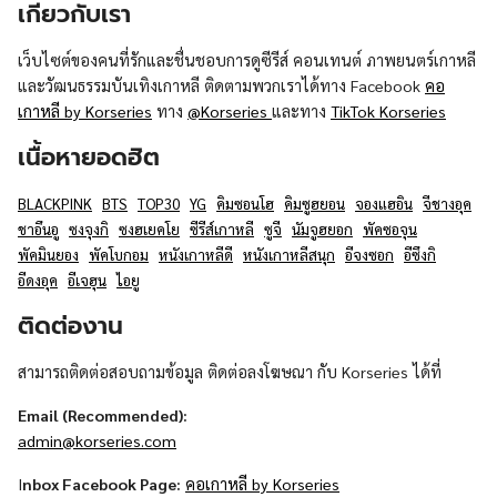
เกี่ยวกับเรา
เว็บไซต์ของคนที่รักและชื่นชอบการดูซีรีส์ คอนเทนต์ ภาพยนตร์เกาหลี
และวัฒนธรรมบันเทิงเกาหลี ติดตามพวกเราได้ทาง Facebook
คอ
เกาหลี by Korseries
ทาง
@Korseries
และทาง
TikTok Korseries
เนื้อหายอดฮิต
BLACKPINK
BTS
TOP30
YG
คิมซอนโฮ
คิมซูฮยอน
จองแฮอิน
จีชางอุค
ชาอึนอู
ซงจุงกิ
ซงฮเยคโย
ซีรีส์เกาหลี
ซูจี
นัมจูฮยอก
พัคซอจุน
พัคมินยอง
พัคโบกอม
หนังเกาหลีดี
หนังเกาหลีสนุก
อีจงซอก
อีซึงกิ
อีดงอุค
อีเจฮุน
ไอยู
ติดต่องาน
สามารถติดต่อสอบถามข้อมูล ติดต่อลงโฆษณา กับ Korseries ได้ที่
Email (Recommended):
admin@korseries.com
I
nbox Facebook Page:
คอเกาหลี by Korseries