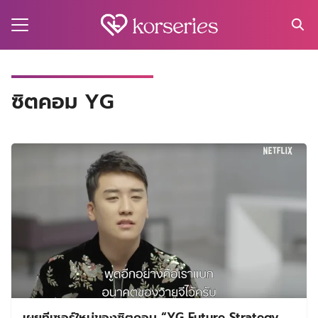
Skip
to
content
Search
for:
MA
ซิตคอม YG
ES
CT
EL
UTY
T
EW
US
เผยทีเซอร์ใหม่ของซิตคอม “YG Future Strategy