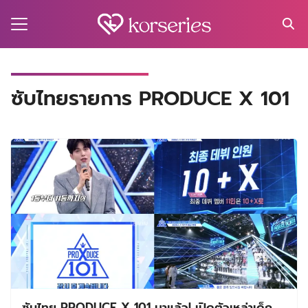
Skip
to
content
Search
for:
MA
ซับไทยรายการ PRODUCE X 101
ES
CT
EL
UTY
T
EW
US
ซับไทย PRODUCE X 101 มาแล้ว! เปิดตัวเหล่าเด็ก