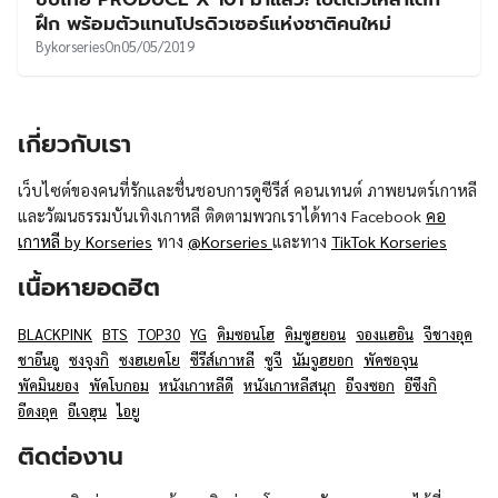
UT
ฝึก พร้อมตัวแทนโปรดิวเซอร์แห่งชาติคนใหม่
By
korseries
On
05/05/2019
เกี่ยวกับเรา
เว็บไซต์ของคนที่รักและชื่นชอบการดูซีรีส์ คอนเทนต์ ภาพยนตร์เกาหลี
และวัฒนธรรมบันเทิงเกาหลี ติดตามพวกเราได้ทาง Facebook
คอ
เกาหลี by Korseries
ทาง
@Korseries
และทาง
TikTok Korseries
เนื้อหายอดฮิต
BLACKPINK
BTS
TOP30
YG
คิมซอนโฮ
คิมซูฮยอน
จองแฮอิน
จีชางอุค
ชาอึนอู
ซงจุงกิ
ซงฮเยคโย
ซีรีส์เกาหลี
ซูจี
นัมจูฮยอก
พัคซอจุน
พัคมินยอง
พัคโบกอม
หนังเกาหลีดี
หนังเกาหลีสนุก
อีจงซอก
อีซึงกิ
อีดงอุค
อีเจฮุน
ไอยู
ติดต่องาน