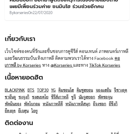
UT
เผยมีเพื่อนร่วมค่าย ซนมินโฮ ร่วมช่วยอีกคน
By
korseries
On
22/07/2020
เกี่ยวกับเรา
เว็บไซต์ของคนที่รักและชื่นชอบการดูซีรีส์ คอนเทนต์ ภาพยนตร์เกาหลี
และวัฒนธรรมบันเทิงเกาหลี ติดตามพวกเราได้ทาง Facebook
คอ
เกาหลี by Korseries
ทาง
@Korseries
และทาง
TikTok Korseries
เนื้อหายอดฮิต
BLACKPINK
BTS
TOP30
YG
คิมซอนโฮ
คิมซูฮยอน
จองแฮอิน
จีชางอุค
ชาอึนอู
ซงจุงกิ
ซงฮเยคโย
ซีรีส์เกาหลี
ซูจี
นัมจูฮยอก
พัคซอจุน
พัคมินยอง
พัคโบกอม
หนังเกาหลีดี
หนังเกาหลีสนุก
อีจงซอก
อีซึงกิ
อีดงอุค
อีเจฮุน
ไอยู
ติดต่องาน