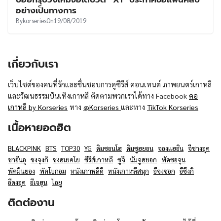
UT
อย่างเป็นทางการ
By
korseries
On
19/08/2019
เกี่ยวกับเรา
เว็บไซต์ของคนที่รักและชื่นชอบการดูซีรีส์ คอนเทนต์ ภาพยนตร์เกาหลี
และวัฒนธรรมบันเทิงเกาหลี ติดตามพวกเราได้ทาง Facebook
คอ
เกาหลี by Korseries
ทาง
@Korseries
และทาง
TikTok Korseries
เนื้อหายอดฮิต
BLACKPINK
BTS
TOP30
YG
คิมซอนโฮ
คิมซูฮยอน
จองแฮอิน
จีชางอุค
ชาอึนอู
ซงจุงกิ
ซงฮเยคโย
ซีรีส์เกาหลี
ซูจี
นัมจูฮยอก
พัคซอจุน
พัคมินยอง
พัคโบกอม
หนังเกาหลีดี
หนังเกาหลีสนุก
อีจงซอก
อีซึงกิ
อีดงอุค
อีเจฮุน
ไอยู
ติดต่องาน