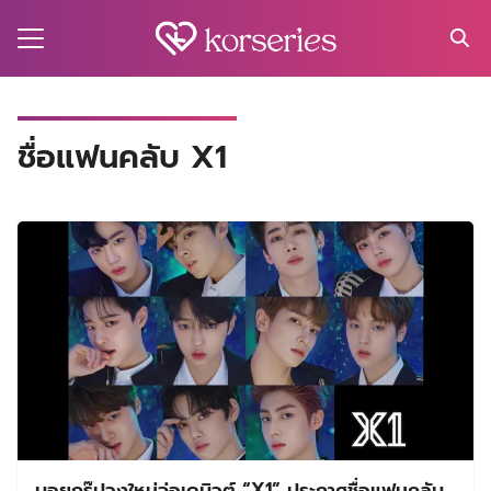
Skip
to
content
Search
for:
MA
ชื่อแฟนคลับ X1
ES
CT
EL
UTY
T
EW
US
บอยกรุ๊ปวงใหม่จ่อเดบิวต์ “X1” ประกาศชื่อแฟนคลับ