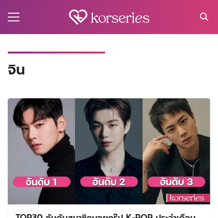
Skip
to
content
Search
for:
MA
จิน
ES
CT
EL
UTY
T
EW
US
TOP30 อันดับสมาชิกบอยกรุ๊ป K-POP ประจำเดือน