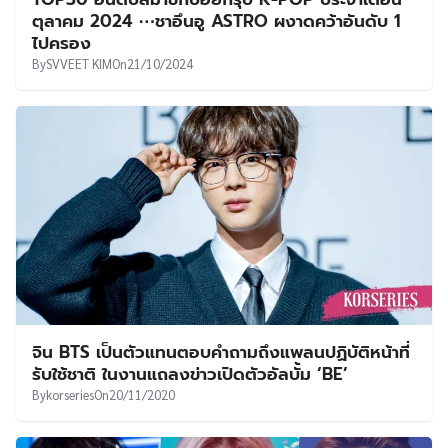
UT
ตุลาคม 2024 ⋯ชาอึนอู ASTRO ผงาดคว้าอันดับ 1
ไปครอง
By
SVVEET KIM
On
21/10/2024
จิน BTS เป็นตัวแทนตอบคำถามถึงแพลนปฏิบัติหน้าที่
รับใช้ชาติ ในงานแถลงข่าวเปิดตัวอัลบั้ม ‘BE’
By
korseries
On
20/11/2020