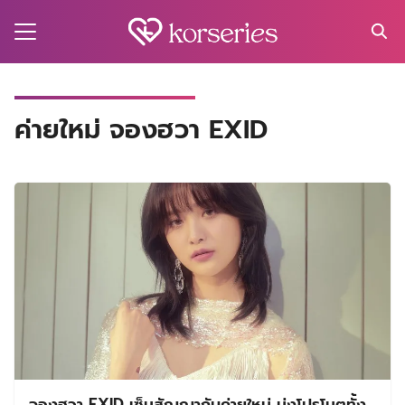
Skip
to
content
Search
for:
MA
ค่ายใหม่ จองฮวา EXID
ES
CT
EL
UTY
T
EW
US
จองฮวา EXID เซ็นสัญญากับค่ายใหม่ มุ่งโปรโมตทั้ง