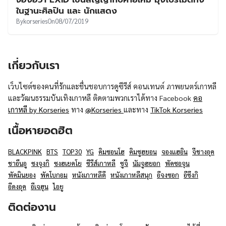
UT
ในฐานะศิลปิน และ นักแสดง
By
korseries
On
08/07/2019
เกี่ยวกับเรา
เว็บไซต์ของคนที่รักและชื่นชอบการดูซีรีส์ คอนเทนต์ ภาพยนตร์เกาหลี
และวัฒนธรรมบันเทิงเกาหลี ติดตามพวกเราได้ทาง Facebook
คอ
เกาหลี by Korseries
ทาง
@Korseries
และทาง
TikTok Korseries
เนื้อหายอดฮิต
BLACKPINK
BTS
TOP30
YG
คิมซอนโฮ
คิมซูฮยอน
จองแฮอิน
จีชางอุค
ชาอึนอู
ซงจุงกิ
ซงฮเยคโย
ซีรีส์เกาหลี
ซูจี
นัมจูฮยอก
พัคซอจุน
พัคมินยอง
พัคโบกอม
หนังเกาหลีดี
หนังเกาหลีสนุก
อีจงซอก
อีซึงกิ
อีดงอุค
อีเจฮุน
ไอยู
ติดต่องาน