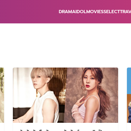
DRAMA
IDOL
MOVIES
SELECT
TRA
earch
r: