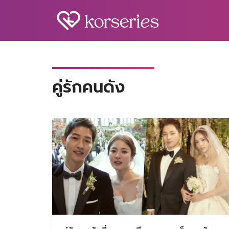
Skip
to
content
S
fo
คู่รักคนดัง