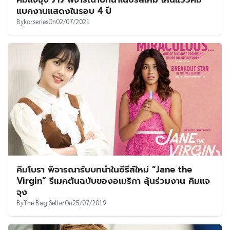
UT
แบคงานแสดงในรอบ 4 ปี
By
korseries
On
02/07/2021
คิมโบรา พิจารณารับบทนำในซีรีส์ใหม่ “Jane the
Virgin” รีเมคต้นฉบับของอเมริกา ลุ้นร่วมงาน คิมแจ
จุง
By
The Bag Seller
On
25/07/2019