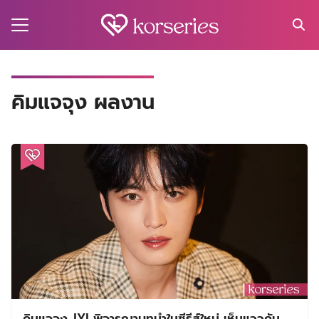
Skip
to
content
Search
for:
MA
คิมแจจุง ผลงาน
ES
CT
EL
UTY
T
EW
US
คิมแจจุง JYJ พิจารณาบทนำในซีรีส์ใหม่ เห็นแววคัม