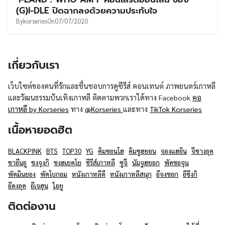
UT
(G)I-DLE ปิดฉากลงด้วยความประทับใจ
By
korseries
On
07/07/2020
เกี่ยวกับเรา
เว็บไซต์ของคนที่รักและชื่นชอบการดูซีรีส์ คอนเทนต์ ภาพยนตร์เกาหลี
และวัฒนธรรมบันเทิงเกาหลี ติดตามพวกเราได้ทาง Facebook
คอ
เกาหลี by Korseries
ทาง
@Korseries
และทาง
TikTok Korseries
เนื้อหายอดฮิต
BLACKPINK
BTS
TOP30
YG
คิมซอนโฮ
คิมซูฮยอน
จองแฮอิน
จีชางอุค
ชาอึนอู
ซงจุงกิ
ซงฮเยคโย
ซีรีส์เกาหลี
ซูจี
นัมจูฮยอก
พัคซอจุน
พัคมินยอง
พัคโบกอม
หนังเกาหลีดี
หนังเกาหลีสนุก
อีจงซอก
อีซึงกิ
อีดงอุค
อีเจฮุน
ไอยู
ติดต่องาน