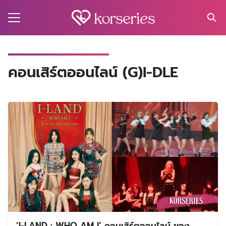
Skip
to
content
Search
for:
MA
คอนเสิร์ตออนไลน์ (G)I-DLE
ES
CT
EL
UTY
T
EW
US
‘I-LAND : WHO AM I’ คอนเสิร์ตออนไลน์ ของ