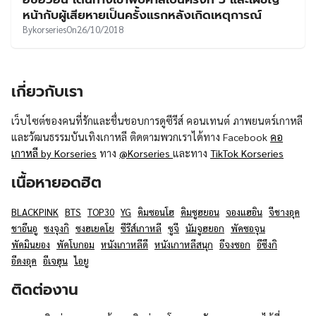
UT
หน้ากับผู้เสียหายเป็นครั้งแรกหลังเกิดเหตุการณ์
By
korseries
On
26/10/2018
เกี่ยวกับเรา
เว็บไซต์ของคนที่รักและชื่นชอบการดูซีรีส์ คอนเทนต์ ภาพยนตร์เกาหลี
และวัฒนธรรมบันเทิงเกาหลี ติดตามพวกเราได้ทาง Facebook
คอ
เกาหลี by Korseries
ทาง
@Korseries
และทาง
TikTok Korseries
เนื้อหายอดฮิต
BLACKPINK
BTS
TOP30
YG
คิมซอนโฮ
คิมซูฮยอน
จองแฮอิน
จีชางอุค
ชาอึนอู
ซงจุงกิ
ซงฮเยคโย
ซีรีส์เกาหลี
ซูจี
นัมจูฮยอก
พัคซอจุน
พัคมินยอง
พัคโบกอม
หนังเกาหลีดี
หนังเกาหลีสนุก
อีจงซอก
อีซึงกิ
อีดงอุค
อีเจฮุน
ไอยู
ติดต่องาน