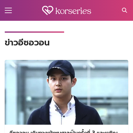
Skip
to
content
Search
for:
MA
ข่าวอีซอวอน
ES
CT
EL
UTY
T
EW
US
อีซอวอน เดินทางเข้าพบศาลเป็นครั้งที่ 3 และเผชิญ