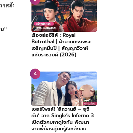
รกหลัง
ืน”
เรื่องย่อซีรีส์ : Royal
Betrothal | ฝ่าบาททรงพระ
เจริญหมื่นปี | สัญญาวิวาห์
แห่งราชวงศ์ (2026)
เซอร์ไพรส์! ‘อีกวานฮี – ยูชี
อึน’ จาก Single’s Inferno 3
เปิดตัวคบหาดูใจกัน พัฒนา
จากพี่น้องสู่คนรู้ใจหลังจบ