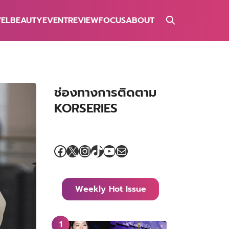
VEL
BEAUTY
EVENT
REVIEW
FOCUS
ABOUT
ช่องทางการติดตาม
KORSERIES
Facebook
X
Instagram
TikTok
YouTube
Mail
Weekly Hot Issue