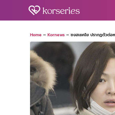
Skip
to
content
S
fo
Home
–
Kornews
–
ซงฮเยคโย ปรากฏตัวต่อหน