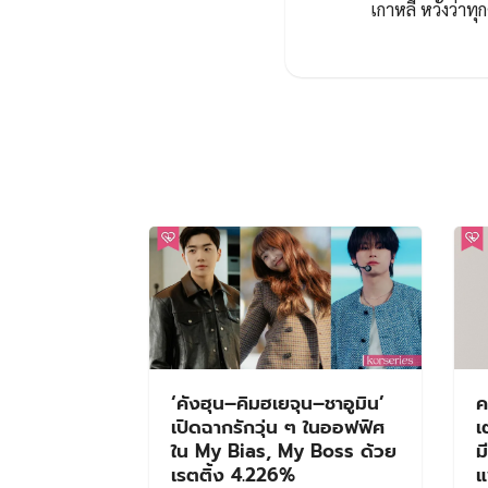
เกาหลี หวังว่า
‘คังฮุน–คิมฮเยจุน–ชาอูมิน’
ค
เปิดฉากรักวุ่น ๆ ในออฟฟิศ
เ
ใน My Bias, My Boss ด้วย
ม
เรตติ้ง 4.226%
แ