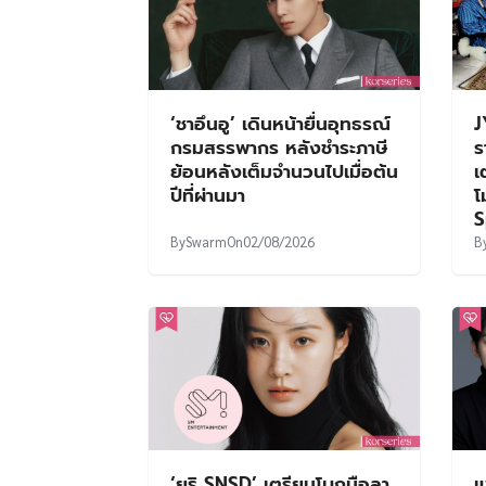
‘ชาอึนอู’ เดินหน้ายื่นอุทธรณ์
J
กรมสรรพากร หลังชำระภาษี
ร
ย้อนหลังเต็มจำนวนไปเมื่อต้น
เ
ปีที่ผ่านมา
โ
S
By
Swarm
On
02/08/2026
B
‘ยูริ SNSD’ เตรียมโบกมือลา
แ