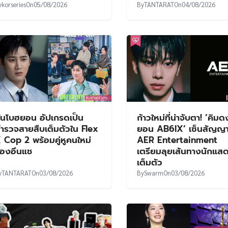
y
korseries
On
05/08/2026
By
TANTARAT
On
04/08/2026
ันโบฮยอน อัปเกรดเป็น
ก้าวใหม่ที่น่าจับตา! ‘คิม
ำรวจสายสืบเต็มตัวใน Flex
ยอน AB6IX’ เซ็นสัญญาเ
 Cop 2 พร้อมคู่หูคนใหม่
AER Entertainment
องอึนแช
เตรียมลุยเส้นทางนักแส
เต็มตัว
y
TANTARAT
On
03/08/2026
By
Swarm
On
03/08/2026