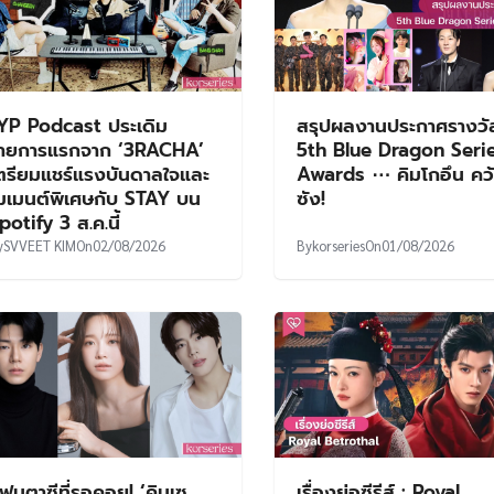
YP Podcast ประเดิม
สรุปผลงานประกาศรางวั
ายการแรกจาก ‘3RACHA’
5th Blue Dragon Seri
ตรียมแชร์แรงบันดาลใจและ
Awards ⋯ คิมโกอึน คว
มเมนต์พิเศษกับ STAY บน
ซัง!
potify 3 ส.ค.นี้
y
SVVEET KIM
On
02/08/2026
By
korseries
On
01/08/2026
ฟนตาซีที่รอคอย! ‘คิมเซ
เรื่องย่อซีรีส์ : Royal