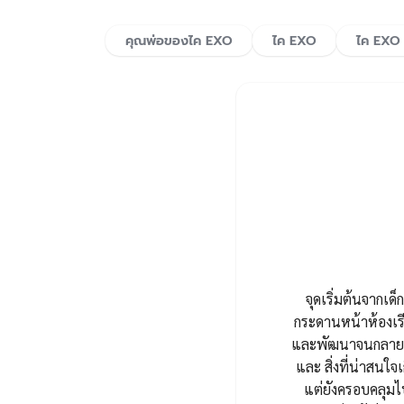
คุณพ่อของไค EXO
ไค EXO
ไค EXO 
จุดเริ่มต้นจากเด็ก
กระดานหน้าห้องเรี
และพัฒนาจนกลายมาเ
และ สิ่งที่น่าสนใจเ
แต่ยังครอบคลุมไ