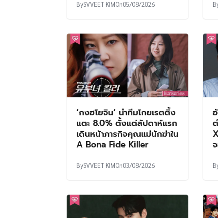
By
SVVEET KIM
On
05/08/2026
B
‘กงฮโยจิน’ นำทีมโกยเรตติ้ง
อ
แตะ 8.0% ตั้งแต่สัปดาห์แรก
ต
เดินหน้าภารกิจคุณแม่นักฆ่าใน
X
A Bona Fide Killer
จ
By
SVVEET KIM
On
03/08/2026
B