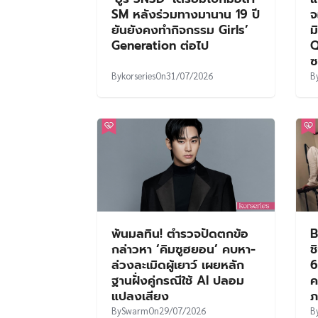
SM หลังร่วมทางมานาน 19 ปี
จ
ยันยังคงทำกิจกรรม Girls’
ม
Generation ต่อไป
Q
ซ
By
korseries
On
31/07/2026
B
พ้นมลทิน! ตำรวจปัดตกข้อ
B
กล่าวหา ‘คิมซูฮยอน’ คบหา-
ช
ล่วงละเมิดผู้เยาว์ เผยหลัก
6
ฐานฝั่งคู่กรณีใช้ AI ปลอม
ค
แปลงเสียง
ภ
By
Swarm
On
29/07/2026
B