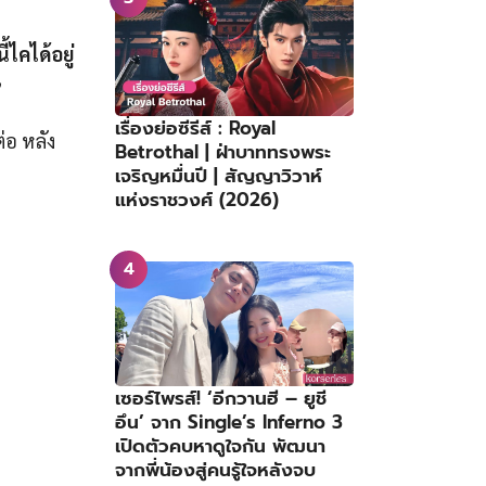
้ไคได้อยู่
”
เรื่องย่อซีรีส์ : Royal
่อ หลัง
Betrothal | ฝ่าบาททรงพระ
เจริญหมื่นปี | สัญญาวิวาห์
แห่งราชวงศ์ (2026)
เซอร์ไพรส์! ‘อีกวานฮี – ยูชี
อึน’ จาก Single’s Inferno 3
เปิดตัวคบหาดูใจกัน พัฒนา
จากพี่น้องสู่คนรู้ใจหลังจบ