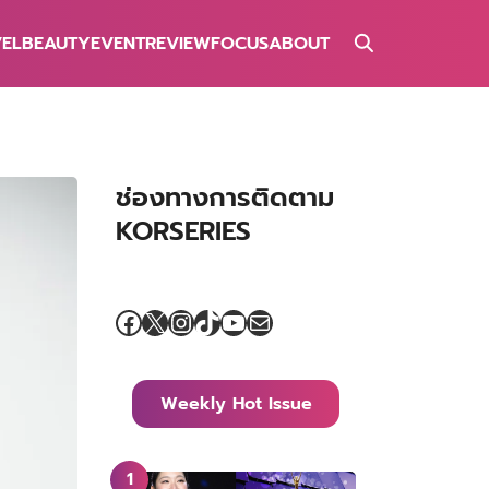
VEL
BEAUTY
EVENT
REVIEW
FOCUS
ABOUT
ช่องทางการติดตาม
KORSERIES
Facebook
X
Instagram
TikTok
YouTube
Mail
Weekly Hot Issue