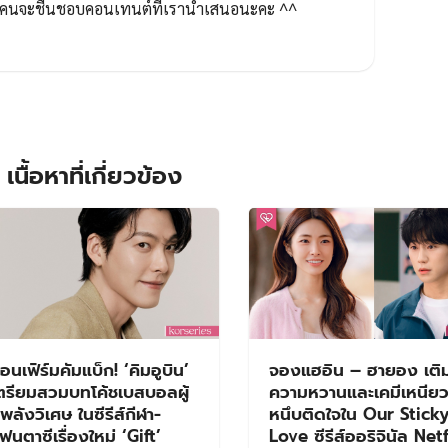
ทุกคนจะชื่นชอบคอนเทนต์ที่เรานำเสนอนะคะ ^^
เนื้อหาที่เกี่ยวข้อง
อนเฟิร์มคัมแบ็ก! ‘คิมอูบิน’
จองแฮอิน – ฮายอง เติ
ตรียมสวมบทโค้ชเบสบอลผู้
ความหวานและเคมีเหนีย
ีพลังวิเศษ ในซีรีส์กีฬา-
หนึบติดใจใน Our Stick
ฟนตาซีเรื่องใหม่ ‘Gift’
Love ซีรีส์ออริจินัล Net