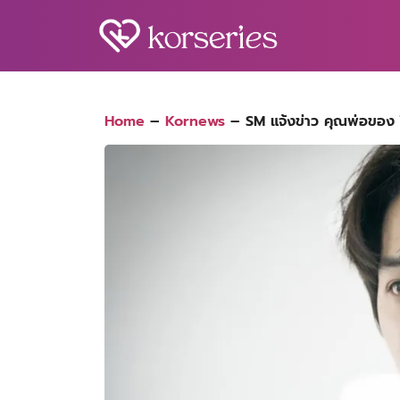
Skip
to
content
S
fo
Home
–
Kornews
–
SM แจ้งข่าว คุณพ่อของ ไค​