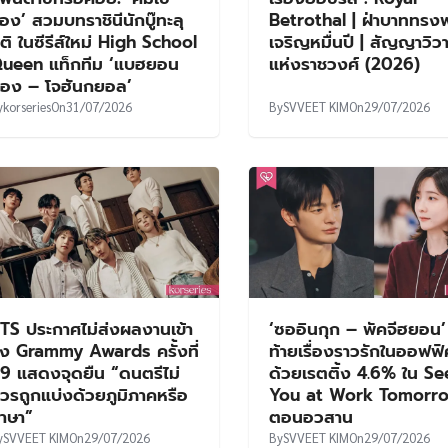
อง’ สวมบทราชินีนักบู๊ทะลุ
Betrothal | ฝ่าบาททรง
ิติ ในซีรีส์ใหม่ High School
เจริญหมื่นปี | สัญญาวิวา
ueen แท็กทีม ‘แบฮยอน
แห่งราชวงศ์ (2026)
อง – โจฮันกยอล’
y
korseries
On
31/07/2026
By
SVVEET KIM
On
29/07/2026
TS ประกาศไม่ส่งผลงานเข้า
‘ซออินกุก – พัคจีฮยอน’
ิง Grammy Awards ครั้งที่
ท้ายเรื่องราวรักในออฟฟิ
9 แสดงจุดยืน “ดนตรีไม่
ด้วยเรตติ้ง 4.6% ใน Se
วรถูกแบ่งด้วยภูมิภาคหรือ
You at Work Tomorro
าษา”
ตอนอวสาน
y
SVVEET KIM
On
29/07/2026
By
SVVEET KIM
On
29/07/2026