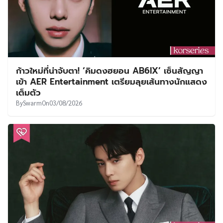
ก้าวใหม่ที่น่าจับตา! ‘คิมดงฮยอน AB6IX’ เซ็นสัญญา
เข้า AER Entertainment เตรียมลุยเส้นทางนักแสดง
เต็มตัว
By
Swarm
On
03/08/2026