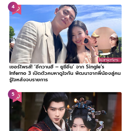
เซอร์ไพรส์! ‘อีกวานฮี – ยูชีอึน’ จาก Single’s
Inferno 3 เปิดตัวคบหาดูใจกัน พัฒนาจากพี่น้องสู่คน
รู้ใจหลังจบรายการ