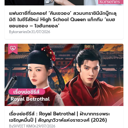
แฟนตาซีที่รอคอย! ‘คิมเซจอง’ สวมบทราชินีนักบู๊ทะลุ
มิติ ในซีรีส์ใหม่ High School Queen แท็กทีม ‘แบฮ
ยอนซอง – โจฮันกยอล’
By
korseries
On
31/07/2026
เรื่องย่อซีรีส์ : Royal Betrothal | ฝ่าบาททรงพระ
เจริญหมื่นปี | สัญญาวิวาห์แห่งราชวงศ์ (2026)
By
SVVEET KIM
On
29/07/2026