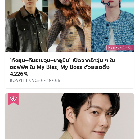
‘คังฮุน–คิมฮเยจุน–ชาอูมิน’ เปิดฉากรักวุ่น ๆ ใน
ออฟฟิศ ใน My Bias, My Boss ด้วยเรตติ้ง
4.226%
By
SVVEET KIM
On
05/08/2026