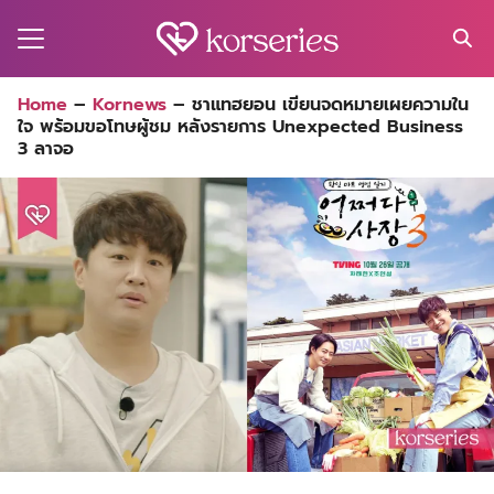
Skip
to
content
Search
Home
–
Kornews
–
ชาแทฮยอน เขียนจดหมายเผยความใน
for:
ใจ พร้อมขอโทษผู้ชม หลังรายการ Unexpected Business
MA
3 ลาจอ
ES
CT
EL
UTY
T
EW
US