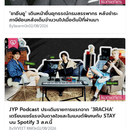
‘ชาอึนอู’ เดินหน้ายื่นอุทธรณ์กรมสรรพากร หลังชำระ
ภาษีย้อนหลังเต็มจำนวนไปเมื่อต้นปีที่ผ่านมา
By
Swarm
On
02/08/2026
JYP Podcast ประเดิมรายการแรกจาก ‘3RACHA’
เตรียมแชร์แรงบันดาลใจและโมเมนต์พิเศษกับ STAY
บน Spotify 3 ส.ค.นี้
By
SVVEET KIM
On
02/08/2026