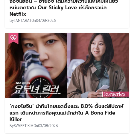
จองแฮอิน – ฮายอง เติมความหวานและเคมีเหนียว
หนึบติดใจใน Our Sticky Love ซีรีส์ออริจินัล
Netflix
By
TANTARAT
On
04/08/2026
‘กงฮโยจิน’ นำทีมโกยเรตติ้งแตะ 8.0% ตั้งแต่สัปดาห์
แรก เดินหน้าภารกิจคุณแม่นักฆ่าใน A Bona Fide
Killer
By
SVVEET KIM
On
03/08/2026