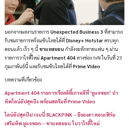
นอกจากผลงานรายการ
Unexpected Business 3
ที่สามารถ
รับชมรายการพร้อมซับไทยได้ที่
Disney+ Hotstar
ครบทุก
ตอนแล้ว เร็ว ๆ นี้
ชาแทฮยอน
กำลังจะทักทายแฟน ๆ ผ่าน
รายการวาไรตี้ใหม่
Apartment 404
ทางช่อง tvN ในวันที่ 23
กุมภาพันธ์นี้ และรับชมซับไทยได้ที่
Prime Video
บทความที่เกี่ยวข้อง
Apartment 404 รายการเรียลลิตี้เกาหลีที่ ‘ยูแจซอก’ นำ
ทัพไลน์อัปสุดปัง พร้อมสตรีมที่ Prime Video
ไลน์อัปสุดปัง! เจนนี่ BLACKPINK – อีจองฮา คอนเฟิร์ม
เสริมทัพ ยูแจซอก – ชาแทฮยอน ในวาไรตี้ใหม่