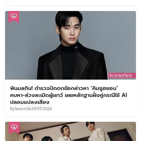
พ้นมลทิน! ตำรวจปัดตกข้อกล่าวหา ‘คิมซูฮยอน’
คบหา-ล่วงละเมิดผู้เยาว์ เผยหลักฐานฝั่งคู่กรณีใช้ AI
ปลอมแปลงเสียง
By
Swarm
On
29/07/2026