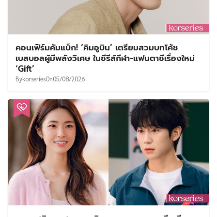
คอนเฟิร์มคัมแบ็ก! ‘คิมอูบิน’ เตรียมสวมบทโค้ช
เบสบอลผู้มีพลังวิเศษ ในซีรีส์กีฬา-แฟนตาซีเรื่องใหม่
‘Gift’
By
korseries
On
05/08/2026